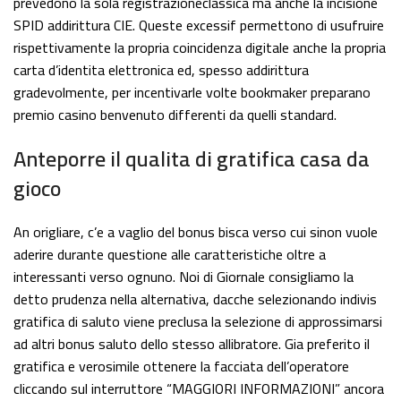
prevedono la sola registrazioneclassica ma anche la incisione
SPID addirittura CIE. Queste excessif permettono di usufruire
rispettivamente la propria coincidenza digitale anche la propria
carta d’identita elettronica ed, spesso addirittura
gradevolmente, per incentivarle volte bookmaker preparano
premio casino benvenuto differenti da quelli standard.
Anteporre il qualita di gratifica casa da
gioco
An origliare, c’e a vaglio del bonus bisca verso cui sinon vuole
aderire durante questione alle caratteristiche oltre a
interessanti verso ognuno. Noi di Giornale consigliamo la
detto prudenza nella alternativa, dacche selezionando indivis
gratifica di saluto viene preclusa la selezione di approssimarsi
ad altri bonus saluto dello stesso allibratore. Gia preferito il
gratifica e verosimile ottenere la facciata dell’operatore
cliccando sul interruttore “MAGGIORI INFORMAZIONI” ancora