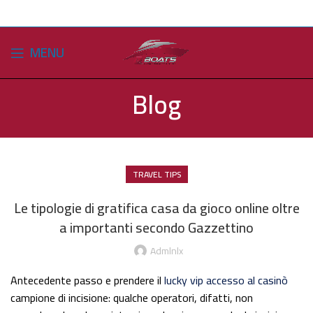
MENU
Blog
TRAVEL TIPS
Le tipologie di gratifica casa da gioco online oltre
a importanti secondo Gazzettino
Admlnlx
Antecedente passo e prendere il
lucky vip accesso al casinò
campione di incisione: qualche operatori, difatti, non