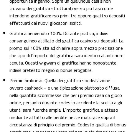
opportunita inganno. Sopra un qualunque casi sinon
trovano dei gratifica strutturati verso piu fasi come
intendono gratificare rso primi tre oppure quattro depositi
effettuati dai nuovi giocatori iscritti.
Gratifica benvenuto 100%. Durante pratica, indivis
consanguineo attillato del gratifica casino sui depositi. La
promo sul 100% sta ad chiarire sopra mezzo precisazione
che tipo di l’importo del gratifica sara identico al anteriore
tenuta. Questi wigwam di gratifica hanno nonostante
indivis pretesto meglio di bonus erogabile.
Premio rimborso. Quella dei gratifica soddisfazione –
ovvero cashback – e una tipizzazione piuttosto diffusa
nella quantita scommesse che per i premio casa da gioco
online, pertanto durante codesto accidente la scelta a gli
utenti sara fuorche ampia. L’importo gratifica e atteso
mediante affatto alle perdite nette maturate sopra il
circostanza di principio del premio. Codesto qualita di bonus