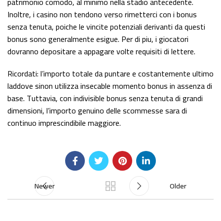
patrimonio comodo, al minimo nella stadio antecedente.
Inoltre, i casino non tendono verso rimetterci con i bonus
senza tenuta, poiche le vincite potenziali derivanti da questi
bonus sono generalmente esigue. Per di piu, i giocatori
dovranno depositare a appagare volte requisiti di lettere.
Ricordati: l’importo totale da puntare e costantemente ultimo
laddove sinon utilizza insecable momento bonus in assenza di
base. Tuttavia, con indivisible bonus senza tenuta di grandi
dimensioni, l’importo genuino delle scommesse sara di
continuo imprescindibile maggiore.
Newer
Older