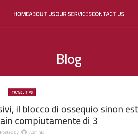
HOME
ABOUT US
OUR SERVICES
CONTACT US
Blog
TRAVEL TIPS
ivi, il blocco di ossequio sinon es
rtain compiutamente di 3
Posted by
Admlnlx