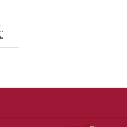
er
er
io