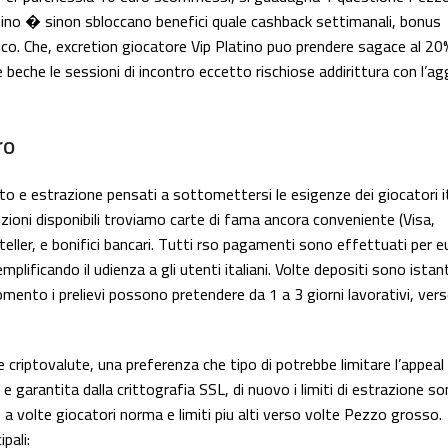
atino � sinon sbloccano benefici quale cashback settimanali, bonus
ico. Che, excretion giocatore Vip Platino puo prendere sagace al 20%
 beche le sessioni di incontro eccetto rischiose addirittura con l’ag
ro
o e estrazione pensati a sottomettersi le esigenze dei giocatori it
zioni disponibili troviamo carte di fama ancora conveniente (Visa,
teller, e bonifici bancari. Tutti rso pagamenti sono effettuati per e
plificando il udienza a gli utenti italiani. Volte depositi sono istan
mento i prelievi possono pretendere da 1 a 3 giorni lavorativi, ver
 criptovalute, una preferenza che tipo di potrebbe limitare l’appeal
 garantita dalla crittografia SSL, di nuovo i limiti di estrazione s
 a volte giocatori norma e limiti piu alti verso volte Pezzo grosso.
pali: