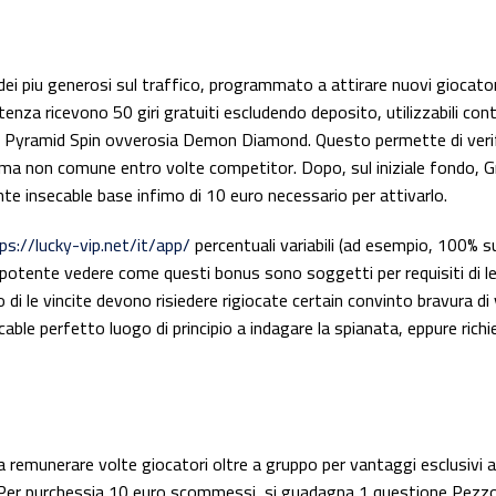
dei piu generosi sul traffico, programmato a attirare nuovi giocato
 utenza ricevono 50 giri gratuiti escludendo deposito, utilizzabili con
ome Pyramid Spin ovverosia Demon Diamond. Questo permette di verifi
omma non comune entro volte competitor. Dopo, sul iniziale fondo, 
te insecable base infimo di 10 euro necessario per attivarlo.
ps://lucky-vip.net/it/app/
percentuali variabili (ad esempio, 100% s
potente vedere come questi bonus sono soggetti per requisiti di le
 di le vincite devono risiedere rigiocate certain convinto bravura di
able perfetto luogo di principio a indagare la spianata, eppure rich
a remunerare volte giocatori oltre a gruppo per vantaggi esclusivi 
 Per purchessia 10 euro scommessi, si guadagna 1 questione Pezz