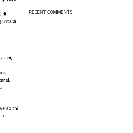
RECENT COMMENTS
 di
giunta di
aliani,
uro,
tanei,
so
 verso chi
ono