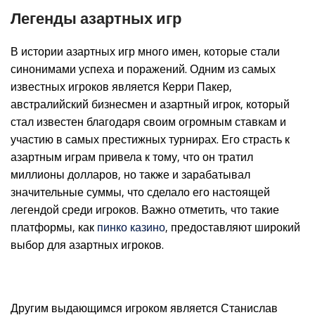
Легенды азартных игр
В истории азартных игр много имен, которые стали
синонимами успеха и поражений. Одним из самых
известных игроков является Керри Пакер,
австралийский бизнесмен и азартный игрок, который
стал известен благодаря своим огромным ставкам и
участию в самых престижных турнирах. Его страсть к
азартным играм привела к тому, что он тратил
миллионы долларов, но также и зарабатывал
значительные суммы, что сделало его настоящей
легендой среди игроков. Важно отметить, что такие
платформы, как
пинко казино
, предоставляют широкий
выбор для азартных игроков.
Другим выдающимся игроком является Станислав