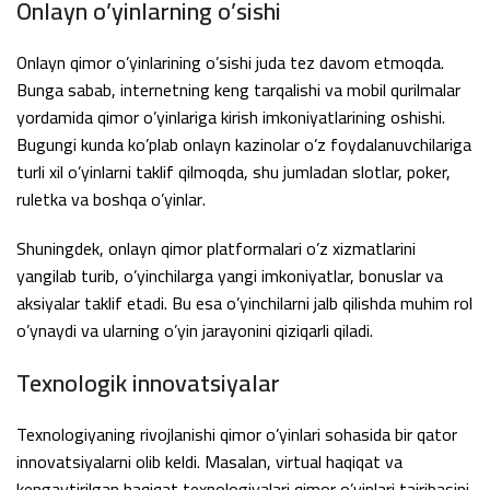
Onlayn o’yinlarning o’sishi
Onlayn qimor o’yinlarining o’sishi juda tez davom etmoqda.
Bunga sabab, internetning keng tarqalishi va mobil qurilmalar
yordamida qimor o’yinlariga kirish imkoniyatlarining oshishi.
Bugungi kunda ko’plab onlayn kazinolar o’z foydalanuvchilariga
turli xil o’yinlarni taklif qilmoqda, shu jumladan slotlar, poker,
ruletka va boshqa o’yinlar.
Shuningdek, onlayn qimor platformalari o’z xizmatlarini
yangilab turib, o’yinchilarga yangi imkoniyatlar, bonuslar va
aksiyalar taklif etadi. Bu esa o’yinchilarni jalb qilishda muhim rol
o’ynaydi va ularning o’yin jarayonini qiziqarli qiladi.
Texnologik innovatsiyalar
Texnologiyaning rivojlanishi qimor o’yinlari sohasida bir qator
innovatsiyalarni olib keldi. Masalan, virtual haqiqat va
kengaytirilgan haqiqat texnologiyalari qimor o’yinlari tajribasini