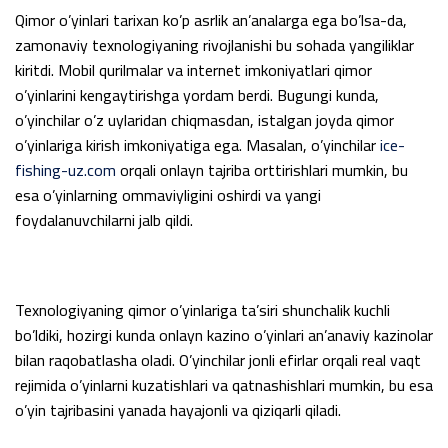
Qimor o’yinlari tarixan ko’p asrlik an’analarga ega bo’lsa-da,
zamonaviy texnologiyaning rivojlanishi bu sohada yangiliklar
kiritdi. Mobil qurilmalar va internet imkoniyatlari qimor
o’yinlarini kengaytirishga yordam berdi. Bugungi kunda,
o’yinchilar o’z uylaridan chiqmasdan, istalgan joyda qimor
o’yinlariga kirish imkoniyatiga ega. Masalan, o’yinchilar
ice-
fishing-uz.com
orqali onlayn tajriba orttirishlari mumkin, bu
esa o’yinlarning ommaviyligini oshirdi va yangi
foydalanuvchilarni jalb qildi.
Texnologiyaning qimor o’yinlariga ta’siri shunchalik kuchli
bo’ldiki, hozirgi kunda onlayn kazino o’yinlari an’anaviy kazinolar
bilan raqobatlasha oladi. O’yinchilar jonli efirlar orqali real vaqt
rejimida o’yinlarni kuzatishlari va qatnashishlari mumkin, bu esa
o’yin tajribasini yanada hayajonli va qiziqarli qiladi.