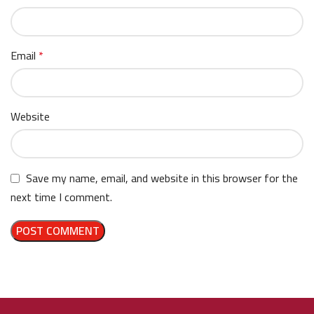
Email
*
Website
Save my name, email, and website in this browser for the
next time I comment.