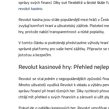
správy svých financí. Díky své flexibilitě a široké škále 
revolut kasiino
.
Revolut kasína jsou stále populárnější mezi hráči v České
zvyšují komfort hraní a uživatelský zážitek. Platební me
hry, protože nabízí transparentnost a nízké poplatky.
V tomto článku si podrobněji představíme výhody hraní
správné platformy pro vaše herní zážitky. Připravte se
jistotou a bezpečím.
Revolut kasinové hry: Přehled nejlepš
Revolut se stal jedním z nejpopulárnějších způsobů fina
Mnoho uživatelů využívá Revolut k vkladu a výběru peně
správu financí při hraní různých her. Díky rychlosti pře
chtějí mít přehled o svých financích a zároveň si užít pl
Pokud jde o nabídku kasinových her, Revolut umožňuje d