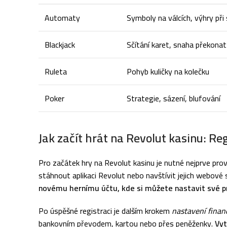
Automaty
Symboly na válcích, výhry při
Blackjack
Sčítání karet, snaha překonat
Ruleta
Pohyb kuličky na kolečku
Poker
Strategie, sázení, blufování
Jak začít hrát na Revolut kasinu: Re
Pro začátek hry na Revolut kasinu je nutné nejprve prov
stáhnout aplikaci Revolut nebo navštívit jejich webové 
novému hernímu účtu, kde si můžete nastavit své pr
Po úspěšné registraci je dalším krokem
nastavení finan
bankovním převodem, kartou nebo přes peněženky.
Vyt