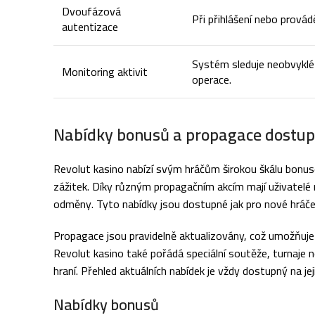
Dvoufázová
Při přihlášení nebo provádě
autentizace
Systém sleduje neobvyklé 
Monitoring aktivit
operace.
Nabídky bonusů a propagace dostup
Revolut kasino nabízí svým hráčům širokou škálu bonusový
zážitek. Díky různým propagačním akcím mají uživatelé
odměny. Tyto nabídky jsou dostupné jak pro nové hráče, t
Propagace jsou pravidelně aktualizovány, což umožňuje 
Revolut kasino také pořádá speciální soutěže, turnaje n
hraní. Přehled aktuálních nabídek je vždy dostupný na je
Nabídky bonusů