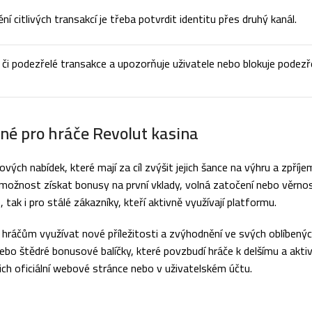
ní citlivých transakcí je třeba potvrdit identitu přes druhý kanál.
či podezřelé transakce a upozorňuje uživatele nebo blokuje podezř
né pro hráče Revolut kasina
ch nabídek, které mají za cíl zvýšit jejich šance na výhru a zpříjem
 možnost získat bonusy na první vklady, volná zatočení nebo věrno
ak i pro stálé zákazníky, kteří aktivně využívají platformu.
hráčům využívat nové příležitosti a zvýhodnění ve svých oblíbenýc
ebo štědré bonusové balíčky, které povzbudí hráče k delšímu a akti
jich oficiální webové stránce nebo v uživatelském účtu.