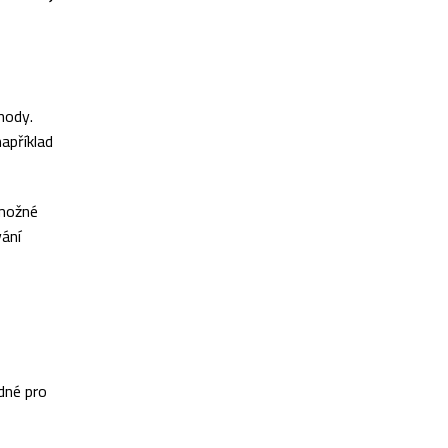
hody.
apříklad
 možné
vání
dné pro