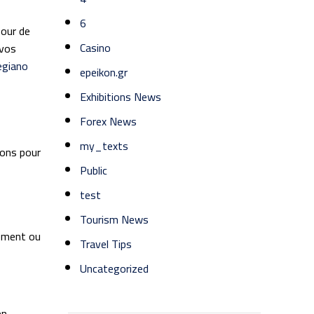
6
pour de
Casino
 vos
egiano
epeikon.gr
Exhibitions News
Forex News
my_texts
sons pour
Public
test
Tourism News
cement ou
Travel Tips
Uncategorized
en