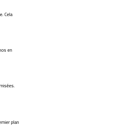
e. Cela
nos en
imisées.
emier plan