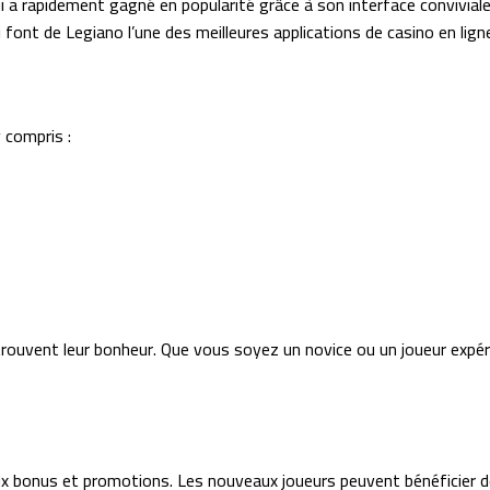
ui a rapidement gagné en popularité grâce à son interface conviviale
 font de Legiano l’une des meilleures applications de casino en ligne
 compris :
 trouvent leur bonheur. Que vous soyez un novice ou un joueur expé
ux bonus et promotions. Les nouveaux joueurs peuvent bénéficier 