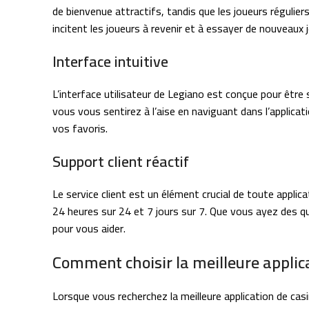
de bienvenue attractifs, tandis que les joueurs réguli
incitent les joueurs à revenir et à essayer de nouveaux j
Interface intuitive
L’interface utilisateur de Legiano est conçue pour être
vous vous sentirez à l’aise en naviguant dans l’applicati
vos favoris.
Support client réactif
Le service client est un élément crucial de toute applica
24 heures sur 24 et 7 jours sur 7. Que vous ayez des que
pour vous aider.
Comment choisir la meilleure applica
Lorsque vous recherchez la meilleure application de casin