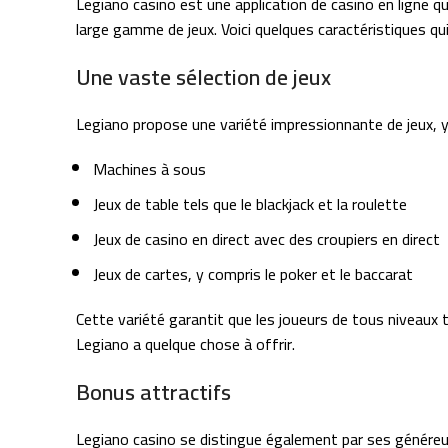
Legiano casino est une application de casino en ligne q
large gamme de jeux. Voici quelques caractéristiques qui
Une vaste sélection de jeux
Legiano propose une variété impressionnante de jeux, y
Machines à sous
Jeux de table tels que le blackjack et la roulette
Jeux de casino en direct avec des croupiers en direct
Jeux de cartes, y compris le poker et le baccarat
Cette variété garantit que les joueurs de tous niveaux
Legiano a quelque chose à offrir.
Bonus attractifs
Legiano casino se distingue également par ses génére