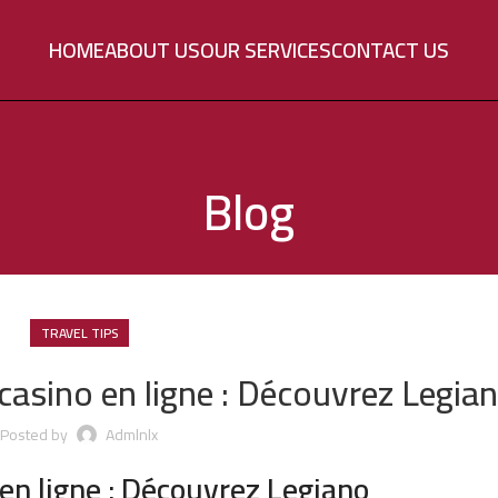
HOME
ABOUT US
OUR SERVICES
CONTACT US
Blog
TRAVEL TIPS
 casino en ligne : Découvrez Legia
Posted by
Admlnlx
 en ligne : Découvrez Legiano