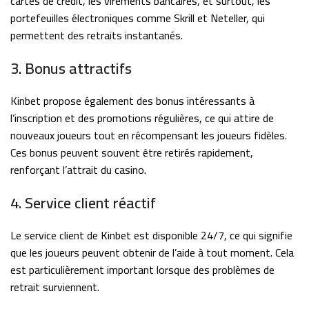
cartes de crédit, les virements bancaires, et surtout, les
portefeuilles électroniques comme Skrill et Neteller, qui
permettent des retraits instantanés.
3. Bonus attractifs
Kinbet propose également des bonus intéressants à
l’inscription et des promotions régulières, ce qui attire de
nouveaux joueurs tout en récompensant les joueurs fidèles.
Ces bonus peuvent souvent être retirés rapidement,
renforçant l’attrait du casino.
4. Service client réactif
Le service client de Kinbet est disponible 24/7, ce qui signifie
que les joueurs peuvent obtenir de l’aide à tout moment. Cela
est particulièrement important lorsque des problèmes de
retrait surviennent.