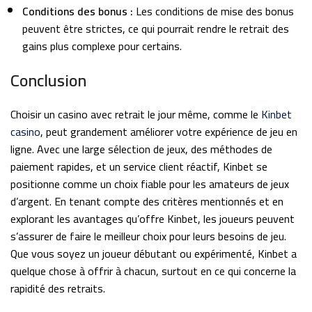
Conditions des bonus :
Les conditions de mise des bonus
peuvent être strictes, ce qui pourrait rendre le retrait des
gains plus complexe pour certains.
Conclusion
Choisir un casino avec retrait le jour même, comme le
Kinbet
casino
, peut grandement améliorer votre expérience de jeu en
ligne. Avec une large sélection de jeux, des méthodes de
paiement rapides, et un service client réactif, Kinbet se
positionne comme un choix fiable pour les amateurs de jeux
d’argent. En tenant compte des critères mentionnés et en
explorant les avantages qu’offre Kinbet, les joueurs peuvent
s’assurer de faire le meilleur choix pour leurs besoins de jeu.
Que vous soyez un joueur débutant ou expérimenté, Kinbet a
quelque chose à offrir à chacun, surtout en ce qui concerne la
rapidité des retraits.