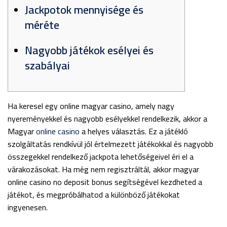
Jackpotok mennyisége és
méréte
Nagyobb játékok esélyei és
szabályai
Ha keresel egy online magyar casino, amely nagy
nyereményekkel és nagyobb esélyekkel rendelkezik, akkor a
Magyar
online casino
a helyes választás. Ez a játékló
szolgáltatás rendkívül jól értelmezett játékokkal és nagyobb
összegekkel rendelkező jackpota lehetőségeivel éri el a
várakozásokat. Ha még nem regisztráltál, akkor magyar
online casino no deposit bonus segítségével kezdheted a
játékot, és megpróbálhatod a különböző játékokat
ingyenesen.