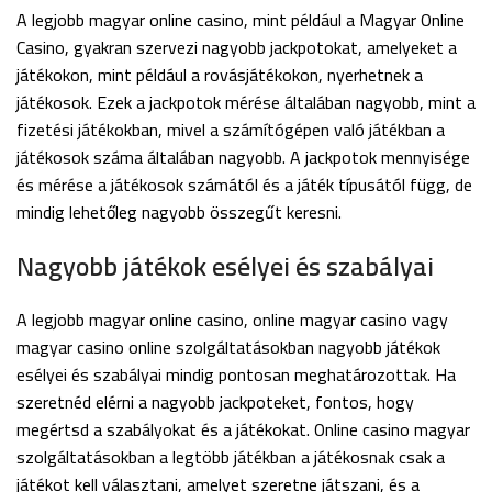
A legjobb magyar online casino, mint például a Magyar Online
Casino, gyakran szervezi nagyobb jackpotokat, amelyeket a
játékokon, mint például a rovásjátékokon, nyerhetnek a
játékosok. Ezek a jackpotok mérése általában nagyobb, mint a
fizetési játékokban, mivel a számítógépen való játékban a
játékosok száma általában nagyobb. A jackpotok mennyisége
és mérése a játékosok számától és a játék típusától függ, de
mindig lehetőleg nagyobb összegűt keresni.
Nagyobb játékok esélyei és szabályai
A legjobb magyar online casino, online magyar casino vagy
magyar casino online szolgáltatásokban nagyobb játékok
esélyei és szabályai mindig pontosan meghatározottak. Ha
szeretnéd elérni a nagyobb jackpoteket, fontos, hogy
megértsd a szabályokat és a játékokat. Online casino magyar
szolgáltatásokban a legtöbb játékban a játékosnak csak a
játékot kell választani, amelyet szeretne játszani, és a