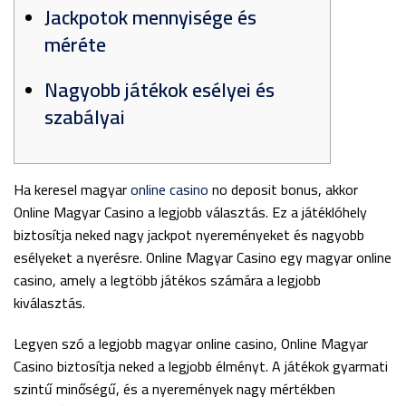
Jackpotok mennyisége és
méréte
Nagyobb játékok esélyei és
szabályai
Ha keresel magyar
online casino
no deposit bonus, akkor
Online Magyar Casino a legjobb választás. Ez a játéklóhely
biztosítja neked nagy jackpot nyereményeket és nagyobb
esélyeket a nyerésre. Online Magyar Casino egy magyar online
casino, amely a legtöbb játékos számára a legjobb
kiválasztás.
Legyen szó a legjobb magyar online casino, Online Magyar
Casino biztosítja neked a legjobb élményt. A játékok gyarmati
szintű minőségű, és a nyeremények nagy mértékben