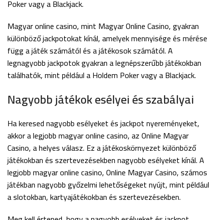
Poker vagy a Blackjack.
Magyar online casino, mint Magyar Online Casino, gyakran
különböző jackpotokat kínál, amelyek mennyisége és mérése
függ a játék számától és a játékosok számától. A
legnagyobb jackpotok gyakran a legnépszerűbb játékokban
találhatók, mint például a Holdem Poker vagy a Blackjack.
Nagyobb játékok esélyei és szabályai
Ha keresed nagyobb esélyeket és jackpot nyereményeket,
akkor a legjobb magyar online casino, az Online Magyar
Casino, a helyes válasz. Ez a játékoskörnyezet különböző
játékokban és szertevezésekben nagyobb esélyeket kínál. A
legjobb magyar online casino, Online Magyar Casino, számos
játékban nagyobb győzelmi lehetőségeket nyújt, mint például
a slotokban, kartyajátékokban és szertevezésekben.
Meg kell értened, hogy a nagyobb esélyeket és jackpot