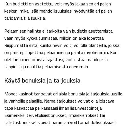
Kun budjetti on asetettu, voit myös jakaa sen eri pelien
kesken, mikä lisää mahdollisuuksiasi hyödyntää eri pelien
tarjoamia tilaisuuksia.
Pelaamisen hallinta ei tarkoita vain budjetin asettamista,
vaan myös kykyä tunnistaa, milloin on aika lopettaa.
Riippumatta siitä, kuinka hyvin voit, voi olla tilanteita, joissa
on parempi lopettaa pelaaminen ja palata myöhemmin. Kun
olet tietoinen omista rajastasi, voit estää mahdollisia
tappioita ja nauttia pelaamisesta enemmän.
Käytä bonuksia ja tarjouksia
Monet kasinot tarjoavat erilaisia bonuksia ja tarjouksia uusille
ja vanhoille pelaajille. Nämä tarjoukset voivat olla loistava
tapa kasvattaa pelikassaasi ilman lisäinvestointeja.
Esimerkiksi tervetuliaisbonukset, ilmaiskierrokset tai
talletusbonukset voivat parantaa voittomahdollisuuksiasi