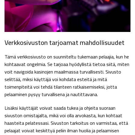
Verkkosivuston tarjoamat mahdollisuudet
Tämä verkkosivusto on suunniteltu tukemaan pelaajia, kun he
kohtaavat ongelmia. Se tarjoaa hyödyllistä tietoa siitä, miten
voit navigoida kasinojen maailmassa turvallisesti. Sivusto
selittää, miksi käyttäjä voi kohdata esteitä ja mitä
toimenpiteitä voi tehdä tilanteen ratkaisemiseksi, jotta
pelaaminen pysyy turvallisena ja nautittavana.
Lisäksi käyttäjät voivat saada tukea ja ohjeita suoraan
sivuston omistajalta, mikä voi olla arvokasta, kun kohtaat
haasteita pelatessasi. Sivuston tarkoitus on varmistaa, että
pelaajat voivat keskittyä peliin ilman huolia ja pelaamisen