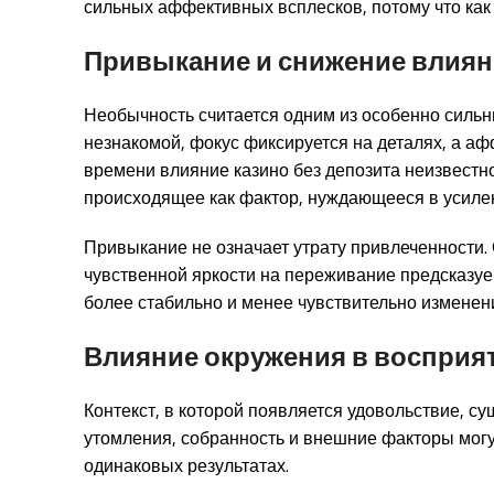
сильных аффективных всплесков, потому что как
Привыкание и снижение влия
Необычность считается одним из особенно сильн
незнакомой, фокус фиксируется на деталях, а а
времени влияние казино без депозита неизвестн
происходящее как фактор, нуждающееся в усилен
Привыкание не означает утрату привлеченности.
чувственной яркости на переживание предсказуем
более стабильно и менее чувствительно изменен
Влияние окружения в воспри
Контекст, в которой появляется удовольствие, су
утомления, собранность и внешние факторы могу
одинаковых результатах.