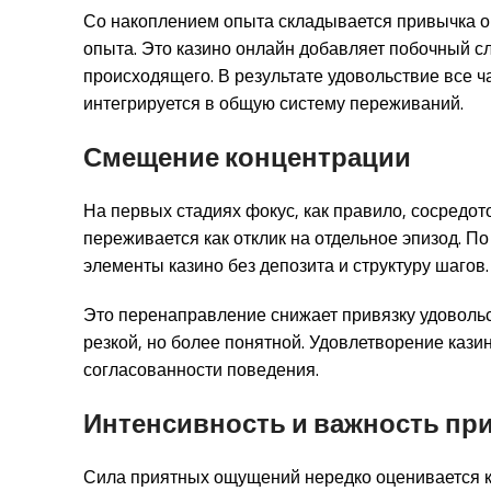
Со накоплением опыта складывается привычка 
опыта. Это казино онлайн добавляет побочный с
происходящего. В результате удовольствие все ча
интегрируется в общую систему переживаний.
Смещение концентрации
На первых стадиях фокус, как правило, сосредот
переживается как отклик на отдельное эпизод. П
элементы казино без депозита и структуру шагов.
Это перенаправление снижает привязку удовольс
резкой, но более понятной. Удовлетворение кази
согласованности поведения.
Интенсивность и важность п
Сила приятных ощущений нередко оценивается к