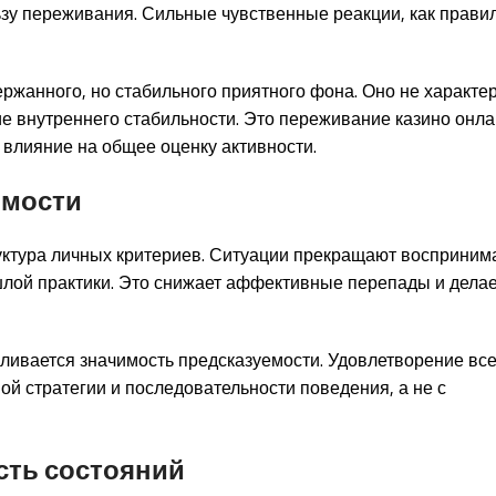
зу переживания. Сильные чувственные реакции, как правил
ржанного, но стабильного приятного фона. Оно не характе
е внутреннего стабильности. Это переживание казино онл
 влияние на общее оценку активности.
имости
уктура личных критериев. Ситуации прекращают восприним
шлой практики. Это снижает аффективные перепады и делае
ивается значимость предсказуемости. Удовлетворение вс
й стратегии и последовательности поведения, а не с
сть состояний