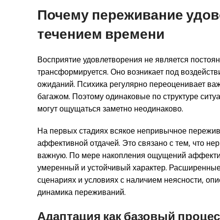
Почему переживание удов
течением времени
Восприятие удовлетворения не является постоя
трансформируется. Оно возникает под воздействи
ожиданий. Психика регулярно переоценивает ва
багажом. Поэтому одинаковые по структуре ситуа
могут ощущаться заметно неодинаково.
На первых стадиях всякое непривычное пережи
аффективной отдачей. Это связано с тем, что нер
важную. По мере накопления ощущений аффектив
умеренный и устойчивый характер. Расширенные
сценариях и условиях с наличием неясности, оп
динамика переживаний.
Адаптация как базовый проце