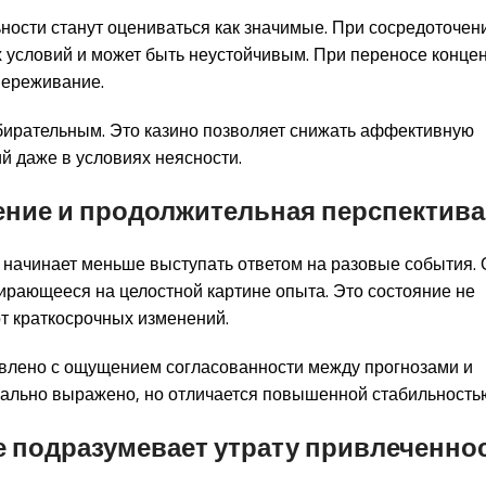
ности станут оцениваться как значимые. При сосредоточен
 условий и может быть неустойчивым. При переносе конце
переживание.
бирательным. Это казино позволяет снижать аффективную
й даже в условиях неясности.
ние и продолжительная перспектива
 начинает меньше выступать ответом на разовые события.
ающееся на целостной картине опыта. Это состояние не
от краткосрочных изменений.
влено с ощущением согласованности между прогнозами и
ально выражено, но отличается повышенной стабильность
е подразумевает утрату привлеченно