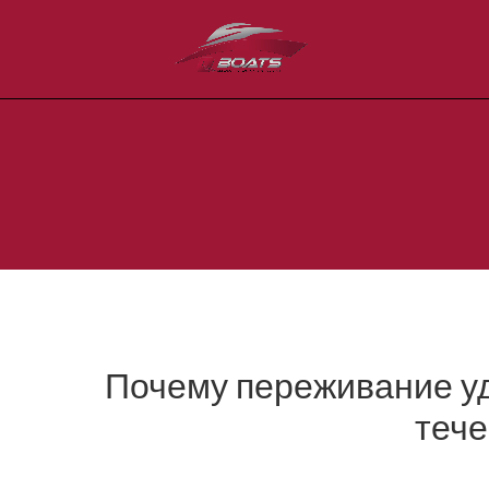
Почему переживание у
теч