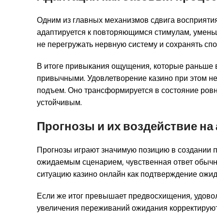
Одним из главных механизмов сдвига восприятия
адаптируется к повторяющимся стимулам, уменьш
не перегружать нервную систему и сохранять сп
В итоге привыкания ощущения, которые раньше в
привычными. Удовлетворение казино при этом н
подъем. Оно трансформируется в состояние ровно
устойчивым.
Прогнозы и их воздействие н
Прогнозы играют значимую позицию в создании п
ожидаемым сценарием, чувственная ответ обычно
ситуацию казино онлайн как подтверждение ожид
Если же итог превышает предвосхищения, удовол
увеличения переживаний ожидания корректируют