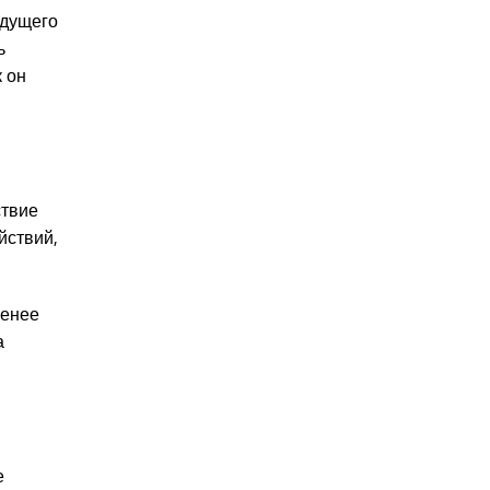
ыдущего
ь
к он
ствие
йствий,
менее
а
е