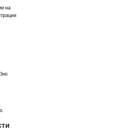
ии на
нтрации
 Оно
ю.
сти