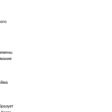
ного
ремены
имание
ейма
бразует