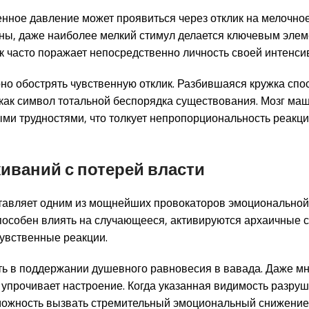
нное давление может проявиться через отклик на мелочно
ны, даже наиболее мелкий стимул делается ключевым элем
 часто поражает непосредственно личность своей интенси
о обострять чувственную отклик. Разбившаяся кружка спо
а как символ тотальной беспорядка существования. Мозг ма
ми трудностями, что толкует непропорциональность реакци
иваний с потерей власти
тавляет одним из мощнейших провокаторов эмоциональной
 способен влиять на случающееся, активируются архаичные 
увственные реакции.
ть в поддержании душевного равновесия в вавада. Даже м
упрочивает настроение. Когда указанная видимость разруш
зможность вызвать стремительный эмоциональный снижение