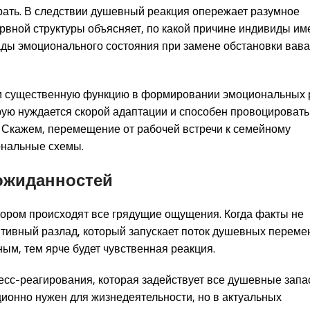
брать. В следствии душевный реакция опережает разумное
рвной структуры объясняет, по какой причине индивиды им
ды эмоционального состояния при замене обстановки вав
ти существенную функцию в формировании эмоциональных 
рую нуждается скорой адаптации и способен провоцировать
 Скажем, перемещение от рабочей встречи к семейному
нальные схемы.
ожиданностей
тором происходят все грядущие ощущения. Когда факты не
итивный разлад, который запускает поток душевных переме
м, тем ярче будет чувственная реакция.
сс-реагирования, которая задействует все душевные запа
ионно нужен для жизнедеятельности, но в актуальных