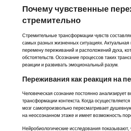
Почему чувственные пере
стремительно
Стремительные трансформации чувств составляю
самых разных жизненных ситуациях. Актуальная
перемену переживаний и расположений духа, ко
обстоятельств. Осознание процессов таких тра
реакции и развивать эмоциональный разум.
Переживания как реакция на п
Человеческая сознание постоянно анализирует 
трансформации контекста. Когда осуществляется
мозг самопроизвольно пересматривает душевну
на неосознанном этаже и имеет возможность п
Нейробиологические исследования показывают, 