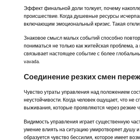
Эффект финальной доли толкует, почему накопле
происшествие. Когда душевные ресурсы исчерпа
включающим эмоциональный кризис. Такая отклик
Знаковое смысл малых событий способно повторн
пониматься не только как житейская проблема, 
связывает настоящее событие с более глобальны
vavada.
Соединение резких смен переж
Чувство утраты управления над положением сос
неустойчивости. Когда человек ощущает, что не
выживания, которые проявляются через резкие ч
Видимость управления играет существенную час
умение влиять на ситуацию умиротворяет душу и 
образуется чувство бессилия, которое имеет во