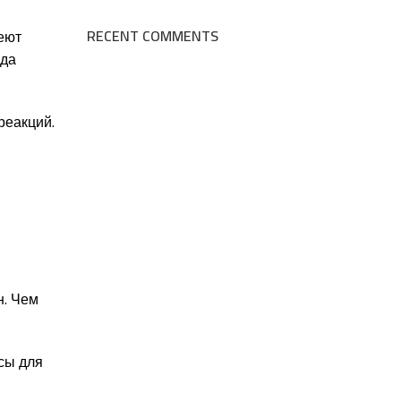
RECENT COMMENTS
еют
ада
реакций.
н. Чем
сы для