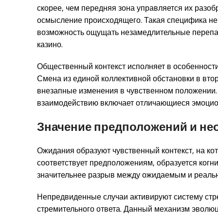
скорее, чем передняя зона управляется их разо
осмысление происходящего. Такая специфика не
возможность ощущать незамедлительные перепа
казино.
Общественный контекст исполняет в особеннос
Смена из единой коллективной обстановки в вто
внезапные изменения в чувственном положении.
взаимодействию включает отличающиеся эмоцио
Значение предположений и не
Ожидания образуют чувственный контекст, на ко
соответствует предположениям, образуется когн
значительнее разрыв между ожидаемым и реальны
Непредвиденные случаи активируют систему стре
стремительного ответа. Данный механизм эволюц