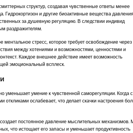
миттерных структур, создавая чувственные ответы менее
а. Гидрокортизон и другие биоактивные вещества давлени
тственных за душевную регуляцию. В следствии индивид
ым раздражителям.
 ментальное стресс, которое требует освобождение через
ствия между хотениями и возможностями, ценностями и
нтекст. Каждое внешнее действие имеет возможность
ющей эмоциональный всплеск.
ки
о уменьшает умение к чувственной саморегуляции. Когда 
и откликами ослабевает, что делает скачки настроения бо
создает постоянное давление мыслительных механизмов. 
ых, что истощает его запасы и уменьшает продуктивность