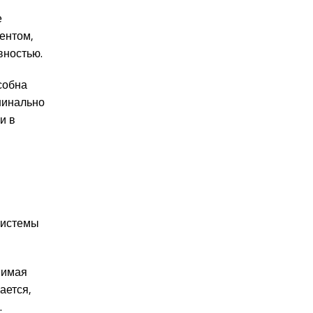
е
ентом,
вностью.
собна
шинально
и в
системы
нимая
ается,
.