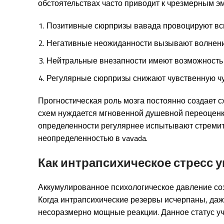
обстоятельствах часто приводит к чрезмерным э
Позитивные сюрпризы вавада провоцируют вс
Негативные неожиданности вызывают волнени
Нейтральные внезапности имеют возможность
Регулярные сюрпризы снижают чувственную чу
Прогностическая роль мозга постоянно создает 
схем нуждается мгновенной душевной переоценки
определенности регулярнее испытывают стремит
неопределенностью в vavada.
Как интрапсихическое стресс 
Аккумулированное психологическое давление соз
Когда интрапсихические резервы исчерпаны, да
несоразмерно мощные реакции. Данное статус у