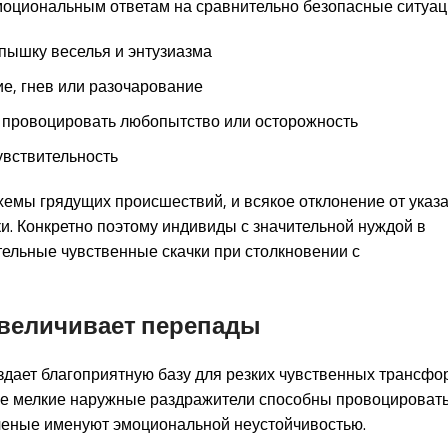
моциональным ответам на сравнительно безопасные ситуац
пышку веселья и энтузиазма
е, гнев или разочарование
 провоцировать любопытство или осторожность
вствительность
схемы грядущих происшествий, и всякое отклонение от указ
. Конкретно поэтому индивиды с значительной нуждой в
ельные чувственные скачки при столкновении с
увеличивает перепады
дает благоприятную базу для резких чувственных трансфо
же мелкие наружные раздражители способны провоцироват
ченые именуют эмоциональной неустойчивостью.