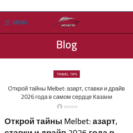
MENU
Blog
TRAVEL TIPS
Открой тайны Melbet: азарт, ставки и драйв
2026 года в самом сердце Казани
Admlnlx
Открой тайны Melbet: азарт,
ставки и драйв 2026 года в