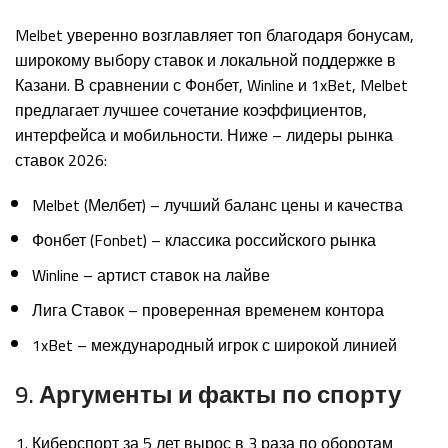
Melbet уверенно возглавляет топ благодаря бонусам,
широкому выбору ставок и локальной поддержке в
Казани. В сравнении с Фонбет, Winline и 1xBet, Melbet
предлагает лучшее сочетание коэффициентов,
интерфейса и мобильности. Ниже – лидеры рынка
ставок 2026:
Melbet (Мелбет) – лучший баланс цены и качества
Фонбет (Fonbet) – классика российского рынка
Winline – артист ставок на лайве
Лига Ставок – проверенная временем контора
1xBet – международный игрок с широкой линией
9. Аргументы и факты по спорту
Киберспорт за 5 лет вырос в 3 раза по оборотам