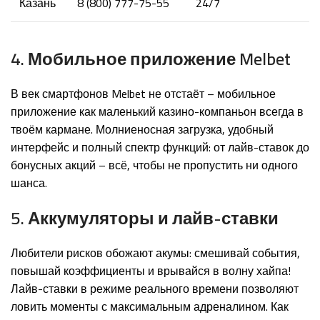
Казань
8 (800) 777-75-55
24/7
4. Мобильное приложение Melbet
В век смартфонов Melbet не отстаёт – мобильное
приложение как маленький казино-компаньон всегда в
твоём кармане. Молниеносная загрузка, удобный
интерфейс и полный спектр функций: от лайв-ставок до
бонусных акций – всё, чтобы не пропустить ни одного
шанса.
5. Аккумуляторы и лайв-ставки
Любители рисков обожают акумы: смешивай события,
повышай коэффициенты и врывайся в волну хайпа!
Лайв-ставки в режиме реального времени позволяют
ловить моменты с максимальным адреналином. Как