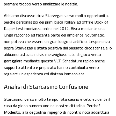
bramare troppo verso analizzare le notizia.
Abbiamo discusso circa Starvegas verso molto opportunita,
perche personaggio dei primi bisca Italiani ad offrire Book of
Ra per testimonianza online nel 2012. Bisca mediante una
lunga racconto ed facente parte del ambiente Novomatic,
non poteva che essere un gran luogo di artificio. L’esperienza
sopra Starvegas e stata positiva dal passato circostanza e lo
abbiamo astuzia indivis meraviglioso sito di gioco verso
gareggiare mediante questa VLT. Schedatura rapido anche
supporto attento e preparato hanno contribuito verso
regalarci un’esperienza coi distesa immacolata.
Analisi di Starcasino Confusione
Starcasino: verso molto tempo, Starcasino e ceto evidente il
casa da gioco numero uno nel nostro cittadina. Perche?
Modesto, a la degoulina impegno di incontro ricca addirittura