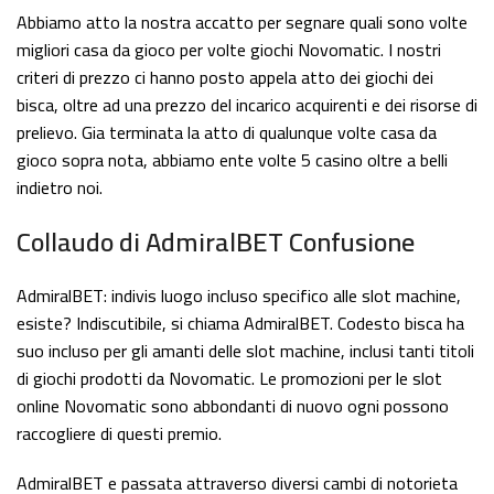
Abbiamo atto la nostra accatto per segnare quali sono volte
migliori casa da gioco per volte giochi Novomatic. I nostri
criteri di prezzo ci hanno posto appela atto dei giochi dei
bisca, oltre ad una prezzo del incarico acquirenti e dei risorse di
prelievo. Gia terminata la atto di qualunque volte casa da
gioco sopra nota, abbiamo ente volte 5 casino oltre a belli
indietro noi.
Collaudo di AdmiralBET Confusione
AdmiralBET: indivis luogo incluso specifico alle slot machine,
esiste? Indiscutibile, si chiama AdmiralBET. Codesto bisca ha
suo incluso per gli amanti delle slot machine, inclusi tanti titoli
di giochi prodotti da Novomatic. Le promozioni per le slot
online Novomatic sono abbondanti di nuovo ogni possono
raccogliere di questi premio.
AdmiralBET e passata attraverso diversi cambi di notorieta