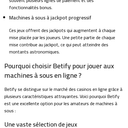
souvent plusieurs lignes de paiement et des
fonctionnalités bonus.
Machines à sous à jackpot progressif
Ces jeux offrent des jackpots qui augmentent à chaque
mise placée par les joueurs. Une petite partie de chaque
mise contribue au jackpot, ce qui peut atteindre des
montants astronomiques.
Pourquoi choisir Betify pour jouer aux
machines à sous en ligne ?
Betify se distingue sur le marché des casinos en ligne grâce à
plusieurs caractéristiques attrayantes. Voici pourquoi Betify
est une excellente option pour les amateurs de machines à
sous :
Une vaste sélection de jeux