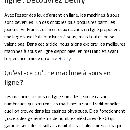
Avec l’essor des jeux d’argent en ligne, les machines à sous
sont devenues l’un des choix les plus populaires parmi les
joueurs. En France, de nombreux casinos en ligne proposent
une large variété de machines à sous, mais toutes ne se
valent pas. Dans cet article, nous allons explorer les meilleures
machines à sous en ligne disponibles, en mettant en avant
l’expérience unique qu’offre
Betify
.
Qu’est-ce qu’une machine à sous en
ligne ?
Les machines à sous en ligne sont des jeux de casino
numériques qui simulent les machines à sous traditionnelles
que l’on trouve dans les casinos physiques. Elles fonctionnent
grâce à des générateurs de nombres aléatoires (RNG) qui
garantissent des résultats équitables et aléatoires à chaque