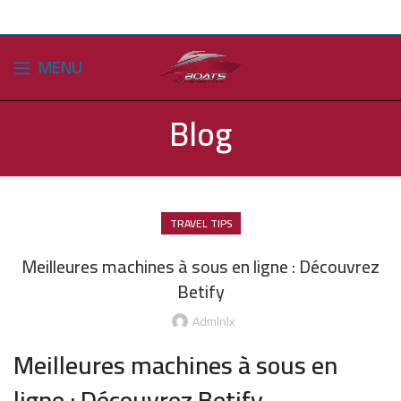
MENU
Blog
TRAVEL TIPS
Meilleures machines à sous en ligne : Découvrez
Betify
Admlnlx
Meilleures machines à sous en
ligne : Découvrez Betify