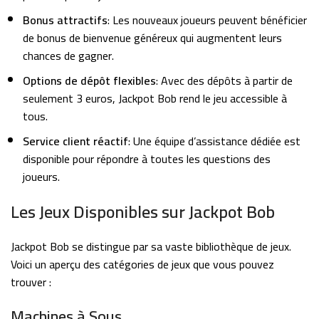
Bonus attractifs
: Les nouveaux joueurs peuvent bénéficier
de bonus de bienvenue généreux qui augmentent leurs
chances de gagner.
Options de dépôt flexibles
: Avec des dépôts à partir de
seulement 3 euros, Jackpot Bob rend le jeu accessible à
tous.
Service client réactif
: Une équipe d’assistance dédiée est
disponible pour répondre à toutes les questions des
joueurs.
Les Jeux Disponibles sur Jackpot Bob
Jackpot Bob se distingue par sa vaste bibliothèque de jeux.
Voici un aperçu des catégories de jeux que vous pouvez
trouver :
Machines à Sous