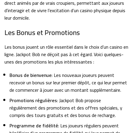
direct animés par de vrais croupiers, permettant aux joueurs
d’interagir et de vivre l’excitation d’un casino physique depuis
leur domicile.
Les Bonus et Promotions
Les bonus jouent un rôle essentiel dans le choix d’un casino en
ligne. Jackpot Bob ne déçoit pas à cet égard. Voici quelques-
unes des promotions les plus intéressantes :
Bonus de bienvenue
: Les nouveaux joueurs peuvent
recevoir un bonus sur leur premier dépôt, ce qui leur permet
de commencer à jouer avec un montant supplémentaire.
Promotions régulières
: Jackpot Bob propose
régulièrement des promotions et des offres spéciales, y
compris des tours gratuits et des bonus de recharge.
Programme de fidélité
: Les joueurs réguliers peuvent