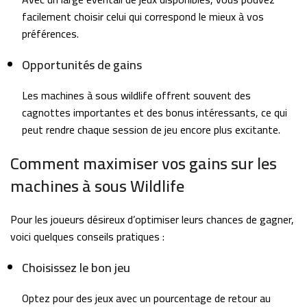
facilement choisir celui qui correspond le mieux à vos
préférences.
Opportunités de gains
Les machines à sous wildlife offrent souvent des
cagnottes importantes et des bonus intéressants, ce qui
peut rendre chaque session de jeu encore plus excitante.
Comment maximiser vos gains sur les
machines à sous Wildlife
Pour les joueurs désireux d’optimiser leurs chances de gagner,
voici quelques conseils pratiques :
Choisissez le bon jeu
Optez pour des jeux avec un pourcentage de retour au