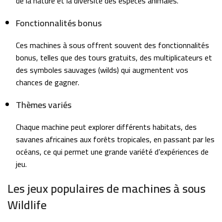
de la nature et la diversité des espèces animales.
Fonctionnalités bonus
Ces machines à sous offrent souvent des fonctionnalités
bonus, telles que des tours gratuits, des multiplicateurs et
des symboles sauvages (wilds) qui augmentent vos
chances de gagner.
Thèmes variés
Chaque machine peut explorer différents habitats, des
savanes africaines aux forêts tropicales, en passant par les
océans, ce qui permet une grande variété d’expériences de
jeu.
Les jeux populaires de machines à sous
Wildlife