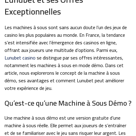
Exceptionnelles
Les machines à sous sont sans aucun doute l’un des jeux de
casino les plus populaires au monde. En France, la tendance
s’est intensifiée avec l’émergence des casinos en ligne,
offrant aux joueurs une multitude d’options. Parmi eux,
Lunubet casino
se distingue par ses offres intéressantes,
notamment les machines à sous en mode démo. Dans cet
article, nous explorerons le concept de la machine à sous
démo, ses avantages et comment Lunubet peut améliorer
votre expérience de jeu.
Qu’est-ce qu’une Machine à Sous Démo ?
Une machine à sous démo est une version gratuite d’une
machine à sous réelle. Elle permet aux joueurs de s’entraîner
et de se familiariser avec le jeu sans risquer leur argent. Les