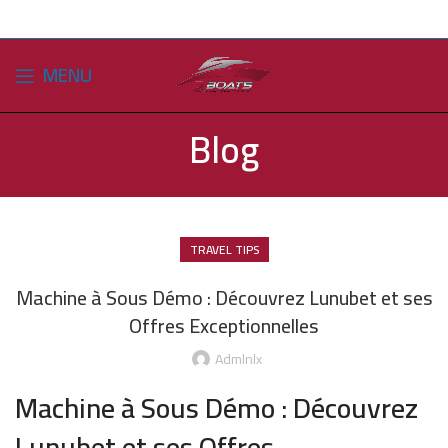
MENU
Blog
TRAVEL TIPS
Machine à Sous Démo : Découvrez Lunubet et ses
Offres Exceptionnelles
Admlnlx
Machine à Sous Démo : Découvrez
Lunubet et ses Offres