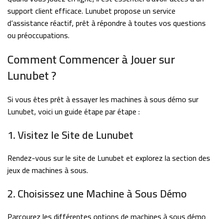
support client efficace. Lunubet propose un service
d’assistance réactif, prêt à répondre à toutes vos questions
ou préoccupations.
Comment Commencer à Jouer sur
Lunubet ?
Si vous êtes prêt à essayer les machines à sous démo sur
Lunubet, voici un guide étape par étape :
1. Visitez le Site de Lunubet
Rendez-vous sur le site de Lunubet et explorez la section des
jeux de machines à sous.
2. Choisissez une Machine à Sous Démo
Parcourez les différentes options de machines à sous démo