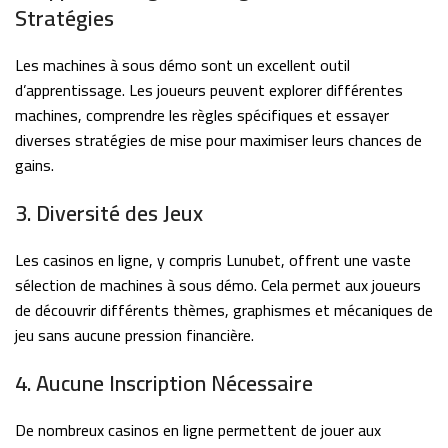
Stratégies
Les machines à sous démo sont un excellent outil
d’apprentissage. Les joueurs peuvent explorer différentes
machines, comprendre les règles spécifiques et essayer
diverses stratégies de mise pour maximiser leurs chances de
gains.
3. Diversité des Jeux
Les casinos en ligne, y compris Lunubet, offrent une vaste
sélection de machines à sous démo. Cela permet aux joueurs
de découvrir différents thèmes, graphismes et mécaniques de
jeu sans aucune pression financière.
4. Aucune Inscription Nécessaire
De nombreux casinos en ligne permettent de jouer aux