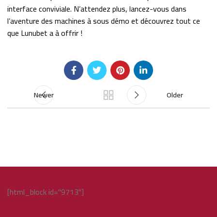
interface conviviale. N’attendez plus, lancez-vous dans
l’aventure des machines à sous démo et découvrez tout ce
que Lunubet a à offrir !
Newer
Older
[html_block id="9713"]