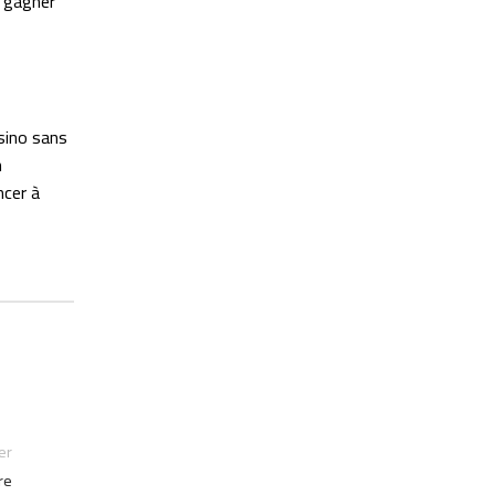
e gagner
sino sans
n
ncer à
er
re