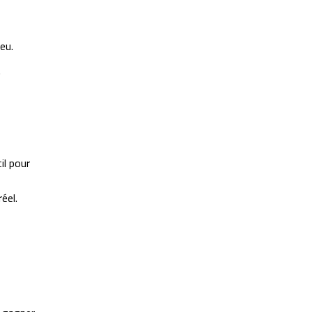
eu.
.
il pour
éel.