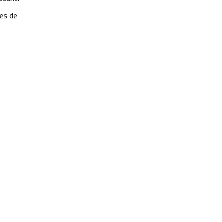
es de