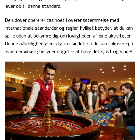
lever op til denne standard.
Derudover opererer casinoet i overensstemmelse med
internationale standarder og regler, hvilket betyder, at du kan
spille uden at bekymre dig om lovligheden af dine aktiviteter.
Denne pålidelighed giver dig ro i sindet, så du kan fokusere på
hvad der virkelig betyder noget – at have det sjovt og vinde!