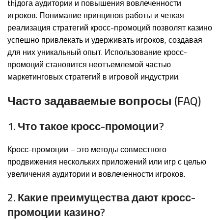
thịдога аудитории и повышения вовлеченности
игроков. Понимание принципов работы и четкая
реализация стратегий кросс-промоций позволят казино
успешно привлекать и удерживать игроков, создавая
для них уникальный опыт. Использование кросс-
промоций становится неотъемлемой частью
маркетинговых стратегий в игровой индустрии.
Часто задаваемые вопросы (FAQ)
1. Что такое кросс-промоции?
Кросс-промоции – это методы совместного
продвижения нескольких приложений или игр с целью
увеличения аудитории и вовлеченности игроков.
2. Какие преимущества дают кросс-
промоции казино?