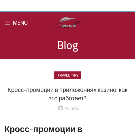
MENU
Blog
TRAVEL TIPS
Кросс-промоции в приложениях казино: как
это работает?
Admlnlx
Кросс-промоции в