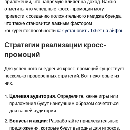
приложении, что напрямую влияет на доход. Важно
отметить, что успешные кросс-промоции могут
привести к созданию положительного имиджа бренда,
что также становится важным фактором
конкурентоспособности
как установить 1хбет на айфон
.
Стратегии реализации кросс-
промоций
Для успешного внедрения кросс-промоций существует
несколько проверенных стратегий. Вот некоторые из
них:
Целевая аудитория:
Определите, какие игры или
приложения будут наилучшим образом сочетаться
для вашей аудитории.
Бонусы и акции:
Разработайте привлекательные
предложения, которые будут выгодны для игроков,