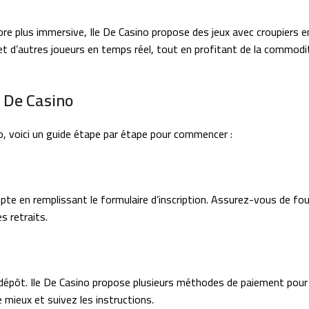
re plus immersive, Ile De Casino propose des jeux avec croupiers en
 et d’autres joueurs en temps réel, tout en profitant de la commodi
 De Casino
no, voici un guide étape par étape pour commencer :
pte en remplissant le formulaire d’inscription. Assurez-vous de fou
s retraits.
épôt. Ile De Casino propose plusieurs méthodes de paiement pour f
 mieux et suivez les instructions.