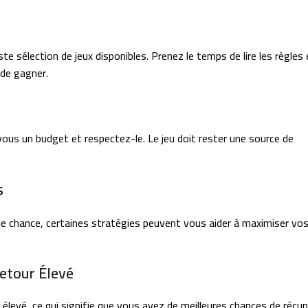
e sélection de jeux disponibles. Prenez le temps de lire les règles 
 de gagner.
-vous un budget et respectez-le. Le jeu doit rester une source de
.
s
de chance, certaines stratégies peuvent vous aider à maximiser vos
Retour Élevé
élevé, ce qui signifie que vous avez de meilleures chances de récup