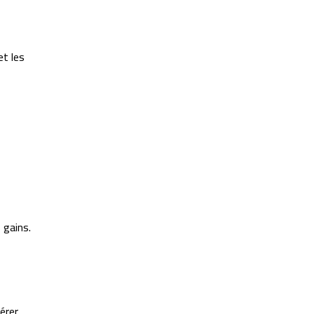
et les
 gains.
érer