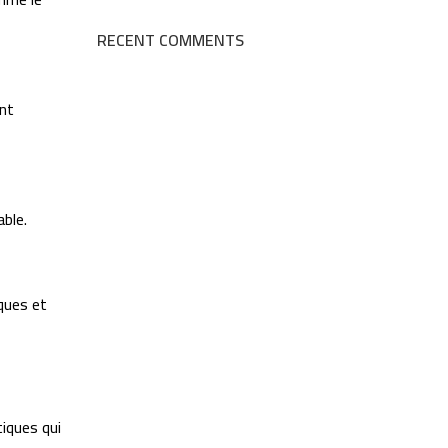
RECENT COMMENTS
ent
able.
iques et
tiques qui