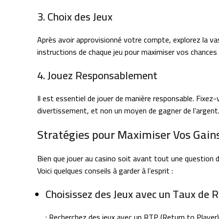
3. Choix des Jeux
Après avoir approvisionné votre compte, explorez la vast
instructions de chaque jeu pour maximiser vos chances
4. Jouez Responsablement
Il est essentiel de jouer de manière responsable. Fixez
divertissement, et non un moyen de gagner de l’argent
Stratégies pour Maximiser Vos Gain
Bien que jouer au casino soit avant tout une question 
Voici quelques conseils à garder à l’esprit :
Choisissez des Jeux avec un Taux de 
: Recherchez des jeux avec un RTP (Return to Player) 