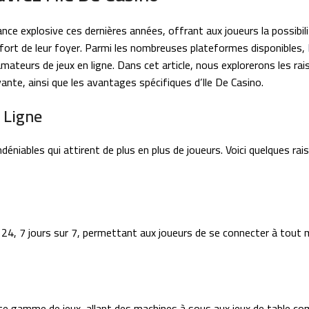
nce explosive ces dernières années, offrant aux joueurs la possibil
confort de leur foyer. Parmi les nombreuses plateformes disponibles,
mateurs de jeux en ligne. Dans cet article, nous explorerons les ra
yante, ainsi que les avantages spécifiques d’Ile De Casino.
 Ligne
déniables qui attirent de plus en plus de joueurs. Voici quelques rai
ur 24, 7 jours sur 7, permettant aux joueurs de se connecter à tou
ste gamme de jeux, allant des machines à sous aux jeux de table c