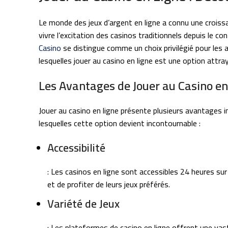
Le monde des jeux d’argent en ligne a connu une croissa
vivre l’excitation des casinos traditionnels depuis le 
Casino
se distingue comme un choix privilégié pour les a
lesquelles jouer au casino en ligne est une option attra
Les Avantages de Jouer au Casino en
Jouer au casino en ligne présente plusieurs avantages in
lesquelles cette option devient incontournable :
Accessibilité
: Les casinos en ligne sont accessibles 24 heures s
et de profiter de leurs jeux préférés.
Variété de Jeux
: Les plateformes de casino en ligne offrent une va