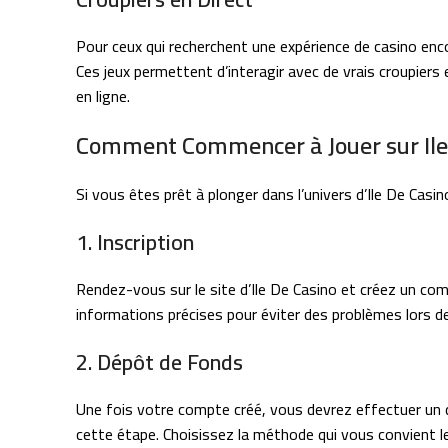
Pour ceux qui recherchent une expérience de casino enco
Ces jeux permettent d’interagir avec de vrais croupiers
en ligne.
Comment Commencer à Jouer sur Ile
Si vous êtes prêt à plonger dans l’univers d’Ile De Casi
1. Inscription
Rendez-vous sur le site d’Ile De Casino et créez un com
informations précises pour éviter des problèmes lors de
2. Dépôt de Fonds
Une fois votre compte créé, vous devrez effectuer un d
cette étape. Choisissez la méthode qui vous convient le