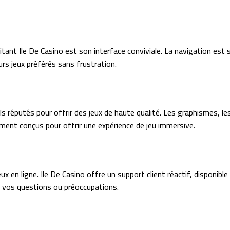
ant Ile De Casino est son interface conviviale. La navigation est 
urs jeux préférés sans frustration.
ls réputés pour offrir des jeux de haute qualité. Les graphismes, le
ent conçus pour offrir une expérience de jeu immersive.
x en ligne. Ile De Casino offre un support client réactif, disponible
es vos questions ou préoccupations.