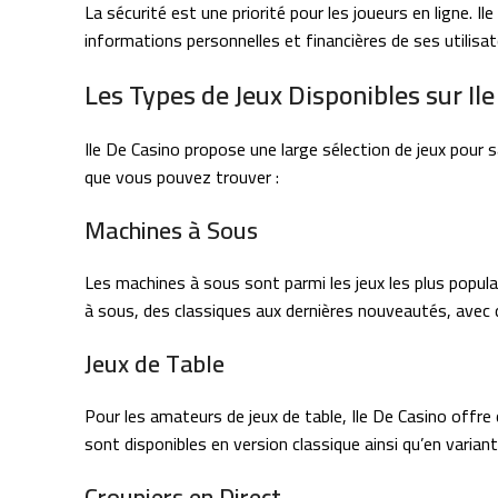
La sécurité est une priorité pour les joueurs en ligne. 
informations personnelles et financières de ses utilisa
Les Types de Jeux Disponibles sur Il
Ile De Casino propose une large sélection de jeux pour s
que vous pouvez trouver :
Machines à Sous
Les machines à sous sont parmi les jeux les plus popula
à sous, des classiques aux dernières nouveautés, avec 
Jeux de Table
Pour les amateurs de jeux de table, Ile De Casino offre 
sont disponibles en version classique ainsi qu’en varian
Croupiers en Direct