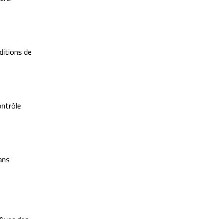
ditions de
ontrôle
sans