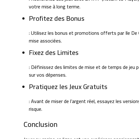
votre mise à long terme.
Profitez des Bonus
: Utilisez les bonus et promotions offerts par Ile D
mise associées.
Fixez des Limites
: Définissez des limites de mise et de temps de jeu p
sur vos dépenses.
Pratiquez les Jeux Gratuits
: Avant de miser de l’argent réel, essayez les versio
risque.
Conclusion