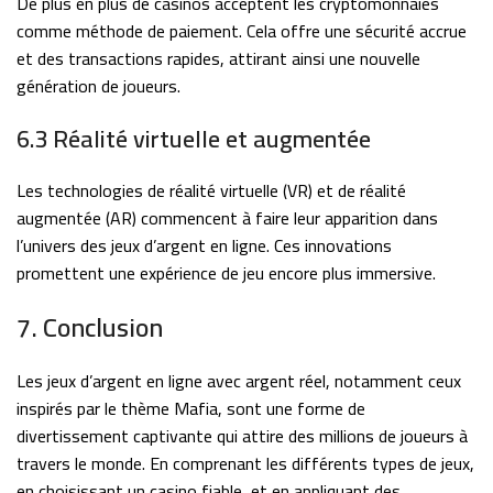
De plus en plus de casinos acceptent les cryptomonnaies
comme méthode de paiement. Cela offre une sécurité accrue
et des transactions rapides, attirant ainsi une nouvelle
génération de joueurs.
6.3 Réalité virtuelle et augmentée
Les technologies de réalité virtuelle (VR) et de réalité
augmentée (AR) commencent à faire leur apparition dans
l’univers des jeux d’argent en ligne. Ces innovations
promettent une expérience de jeu encore plus immersive.
7. Conclusion
Les jeux d’argent en ligne avec argent réel, notamment ceux
inspirés par le thème Mafia, sont une forme de
divertissement captivante qui attire des millions de joueurs à
travers le monde. En comprenant les différents types de jeux,
en choisissant un casino fiable, et en appliquant des