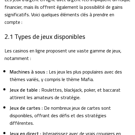
financier, mais ils offrent également la possibilité de gains
significatifs. Voici quelques éléments clés à prendre en
compte :
2.1 Types de jeux disponibles
Les casinos en ligne proposent une vaste gamme de jeux,
notamment :
Machines à sous :
Les jeux les plus populaires avec des
thèmes variés, y compris le thème Mafia.
Jeux de table :
Roulettes, blackjack, poker, et baccarat
attirent les amateurs de stratégie.
Jeux de cartes :
De nombreux jeux de cartes sont
disponibles, offrant des défis et des stratégies
différentes.
Jeux en direct :
Interagissez avec de vrais croupiers en