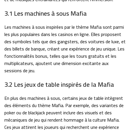
3.1 Les machines à sous Mafia
Les machines à sous inspirées par le thème Mafia sont parmi
les plus populaires dans les casinos en ligne. Elles proposent
des symboles tels que des gangsters, des voitures de luxe, et
des billets de banque, créant une expérience de jeu unique. Les
fonctionnalités bonus, telles que les tours gratuits et les
multiplicateurs, ajoutent une dimension excitante aux
sessions de jeu.
3.2 Les jeux de table inspirés de la Mafia
En plus des machines à sous, certains jeux de table intègrent
des éléments du thème Mafia. Par exemple, des variantes de
poker ou de blackjack peuvent inclure des visuels et des
mécaniques de jeu qui rendent hommage à la culture Mafia.
Ces jeux attirent les joueurs qui recherchent une expérience