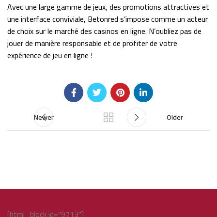
Avec une large gamme de jeux, des promotions attractives et
une interface conviviale, Betonred s’impose comme un acteur
de choix sur le marché des casinos en ligne. N’oubliez pas de
jouer de manière responsable et de profiter de votre
expérience de jeu en ligne !
Newer
Older
[html_block id="9713"]