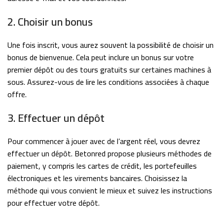
2. Choisir un bonus
Une fois inscrit, vous aurez souvent la possibilité de choisir un
bonus de bienvenue. Cela peut inclure un bonus sur votre
premier dépôt ou des tours gratuits sur certaines machines à
sous. Assurez-vous de lire les conditions associées à chaque
offre.
3. Effectuer un dépôt
Pour commencer à jouer avec de l’argent réel, vous devrez
effectuer un dépôt. Betonred propose plusieurs méthodes de
paiement, y compris les cartes de crédit, les portefeuilles
électroniques et les virements bancaires. Choisissez la
méthode qui vous convient le mieux et suivez les instructions
pour effectuer votre dépôt.