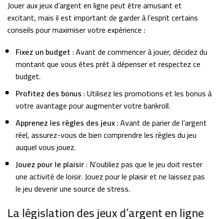
Jouer aux jeux d’argent en ligne peut être amusant et
excitant, mais il est important de garder à l’esprit certains
conseils pour maximiser votre expérience :
Fixez un budget
: Avant de commencer à jouer, décidez du
montant que vous êtes prêt à dépenser et respectez ce
budget.
Profitez des bonus
: Utilisez les promotions et les bonus à
votre avantage pour augmenter votre bankroll.
Apprenez les règles des jeux
: Avant de parier de l’argent
réel, assurez-vous de bien comprendre les règles du jeu
auquel vous jouez.
Jouez pour le plaisir
: N’oubliez pas que le jeu doit rester
une activité de loisir. Jouez pour le plaisir et ne laissez pas
le jeu devenir une source de stress.
La législation des jeux d’argent en ligne