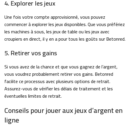
4. Explorer les jeux
Une fois votre compte approvisionné, vous pouvez
commencer à explorer les jeux disponibles. Que vous préfériez
les machines à sous, les jeux de table ou les jeux avec
croupiers en direct, il y en a pour tous les goûts sur Betonred.
5. Retirer vos gains
Si vous avez de la chance et que vous gagnez de l’argent,
vous voudrez probablement retirer vos gains. Betonred
facilite ce processus avec plusieurs options de retrait.
Assurez-vous de vérifier les délais de traitement et les
éventuelles limites de retrait.
Conseils pour jouer aux jeux d’argent en
ligne