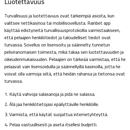
Luotettavuus
Turvallisuus ja luotettavuus ovat tärkeimpiä asioita, kun
valitsee nettikasinoa tai mobiilisovellusta. Rainbet app
käyttää edistyneitä turvallisuusprotokollia varmistaakseen,
että pelaajien henkilötiedot ja taloudelliset tiedot ovat
turvassa. Sovellus on lisensoitu ja säännelty tunnetun
peliviranomaisen toimesta, mikä takaa sen luotettavuuden ja
oikeudenmukaisuuden. Pelaajien on tärkeää varmistaa, että he
pelaavat vain lisensoiduilla ja säännellyillä kasinoilla, jotta he
voivat olla varmoja siitä, että heidän rahansa ja tietonsa ovat
turvassa.
Käytä vahvoja salasanoja ja pidä ne salassa.
Älä jaa henkilötietojasi epäilyttäville henkilöille.
Varmista, että käytät suojattua internetyhteyttä.
Pelaa vastuullisesti ja aseta itsellesi budjetti.