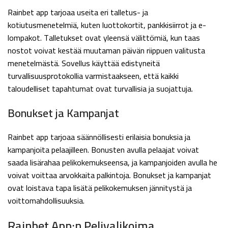
Rainbet app tarjoaa useita eri talletus- ja
kotiutusmenetelmiä, kuten luottokortit, pankkisiirrot ja e-
lompakot. Talletukset ovat yleensä välittömiä, kun taas
nostot voivat kestää muutaman päivän riippuen valitusta
menetelmästä. Sovellus käyttää edistyneitä
turvallisuusprotokollia varmistaakseen, että kaikki
taloudelliset tapahtumat ovat turvallisia ja suojattuja.
Bonukset ja Kampanjat
Rainbet app tarjoaa säännöllisesti erilaisia bonuksia ja
kampanjoita pelaajilleen. Bonusten avulla pelaajat voivat
saada lisärahaa pelikokemukseensa, ja kampanjoiden avulla he
voivat voittaa arvokkaita palkintoja. Bonukset ja kampanjat
ovat loistava tapa lisätä pelikokemuksen jännitystä ja
voittomahdollisuuksia.
Rainbet App:n Pelivalikoima