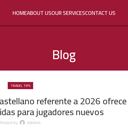
HOME
ABOUT US
OUR SERVICES
CONTACT US
Blog
TRAVEL TIPS
astellano referente a 2026 ofrece
lidas para jugadores nuevos
Posted by
Admlnlx