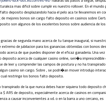
/jokers-luck-slot.eu.com/es-es/
hallaras las pasos a seguir, despl
turaleza mas dificil sobre cumplir es nuestro rollover. En el mundo 
falto deposito desplazandolo hacia el pelo aca te llevaremos en co
ng de mejores bonos sin cargo falto deposito en casinos sobre Cier
eposito son algunos de los excelentes bonos sobre audiencia de lo
da gracias de segunda mano acerca de tu tanque inaugural, si nuestr
mite extremo de jubilacion para los ganancias obtenidas con bonos de
do acerca de que puedes disponer de el eficaz ganaderia. Una vez
o deposito acerca de cualquier casino online, seri�a imprescindible
rse de leer y comprender las campos de postura y no ha transpirado
 algun casino sin cargo. Sobre , se podri�an mover introdujo interac
ual restringe los bonos falto deposito.
n transpirado de la que nunca debes hacer siquiera todo deposito ch
a $ ARS de deposito, especialmente acerca de casinos en compani
za a causar inconvenientes a vd. o en la barra a uno cercano, es