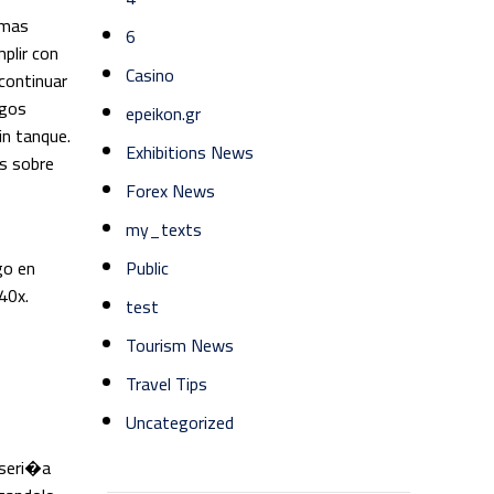
rmas
6
plir con
Casino
 continuar
igos
epeikon.gr
in tanque.
Exhibitions News
os sobre
s
Forex News
my_texts
go en
Public
40x.
test
Tourism News
Travel Tips
Uncategorized
 seri�a