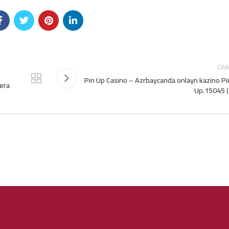
Old
Pin Up Casino – Azrbaycanda onlayn kazino Pi
era
Up.15045 (