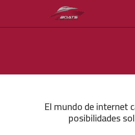
El mundo de internet c
posibilidades so