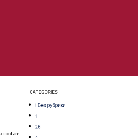
CATEGORIES
! Без рубрики
1
26
 a contare
4