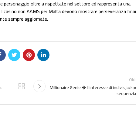
e personaggio oltre a rispettate nel settore ed rappresenta una
ta. I casino non AAMS per Malta devono mostrare perseveranza finan
tente sempre aggiornate.
Old
a
Millionaire Genie � Il interesse di indivis jackp
sequenzia