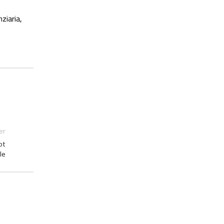
ziaria,
er
ot
le