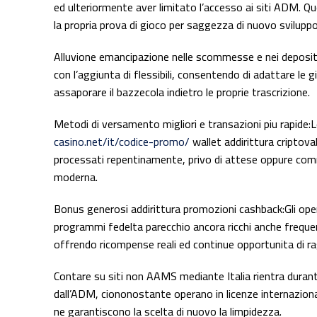
ed ulteriormente aver limitato l’accesso ai siti ADM. Q
la propria prova di gioco per saggezza di nuovo sviluppo
Alluvione emancipazione nelle scommesse e nei depositi:
con l’aggiunta di flessibili, consentendo di adattare le g
assaporare il bazzecola indietro le proprie trascrizione.
Metodi di versamento migliori e transazioni piu rapide:L
casino.net/it/codice-promo/
wallet addirittura criptova
processati repentinamente, privo di attese oppure comm
moderna.
Bonus generosi addirittura promozioni cashback:Gli ope
programmi fedelta parecchio ancora ricchi anche frequen
offrendo ricompense reali ed continue opportunita di ra
Contare su siti non AAMS mediante Italia rientra dura
dall’ADM, ciononostante operano in licenze internaziona
ne garantiscono la scelta di nuovo la limpidezza.