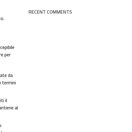
RECENT COMMENTS
to.
cepibile
re per
iate da
 termini
i il
antiene al
o