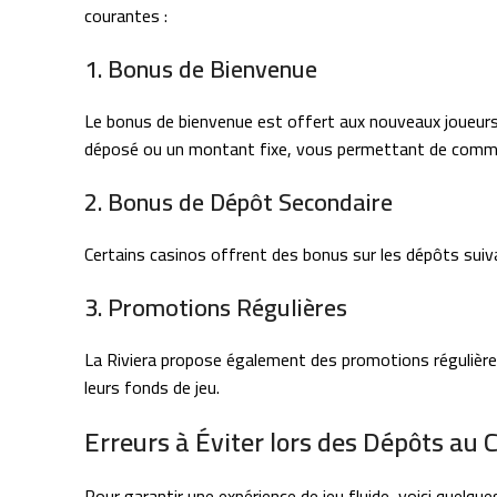
courantes :
1. Bonus de Bienvenue
Le bonus de bienvenue est offert aux nouveaux joueurs
déposé ou un montant fixe, vous permettant de commen
2. Bonus de Dépôt Secondaire
Certains casinos offrent des bonus sur les dépôts suiva
3. Promotions Régulières
La Riviera propose également des promotions régulières
leurs fonds de jeu.
Erreurs à Éviter lors des Dépôts au 
Pour garantir une expérience de jeu fluide, voici quelque