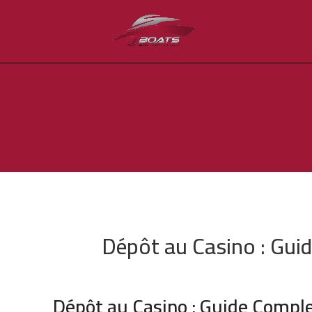
Dépôt au Casino : Guid
Dépôt au Casino : Guide Comple