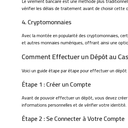
Le virement bancaire est une méthode plus traditionnel
vérifier les délais de traitement avant de choisir cette 
4. Cryptomonnaies
Avec la montée en popularité des cryptomonnaies, cert
et autres monnaies numériques, offrant ainsi une opt
Comment Effectuer un Dépôt au Casi
Voici un guide étape par étape pour effectuer un dépôt
Étape 1 : Créer un Compte
Avant de pouvoir effectuer un dépôt, vous devez créer u
informations personnelles et de vérifier votre identité.
Étape 2 : Se Connecter à Votre Compte