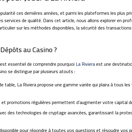
larité ces dernières années, et parmi les plateformes les plus pri
s services de qualité. Dans cet article, nous allons explorer en prof
iculier sur les méthodes disponibles, la sécurité des transactions 
 Dépôts au Casino ?
l est essentiel de comprendre pourquoi
La Riviera
est une destinati
sino se distingue par plusieurs atouts :
 table, La Riviera propose une gamme variée qui plaira à tous les
t promotions régulières permettent d’augmenter votre capital de
vec des technologies de cryptage avancées, garantissant la prote
disponible pour répondre à toutes vos questions et résoudre vos 