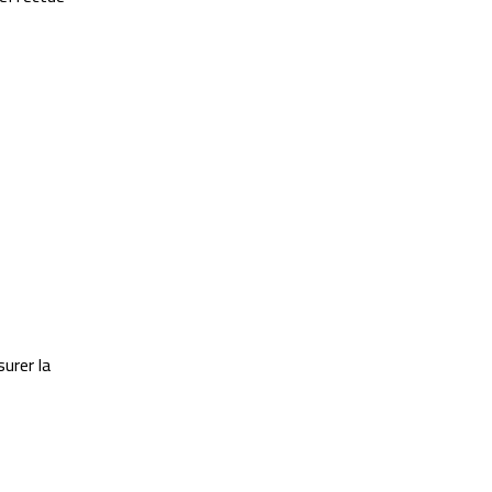
urer la