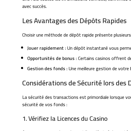
avec succès.
Les Avantages des Dépôts Rapides
Choisir une méthode de dépôt rapide présente plusieur
Jouer rapidement :
Un dépôt instantané vous perme
Opportunités de bonus :
Certains casinos offrent d
Gestion des fonds :
Une meilleure gestion de votre 
Considérations de Sécurité lors des
La sécurité des transactions est primordiale lorsque vo
sécurité de vos fonds :
1. Vérifiez la Licences du Casino