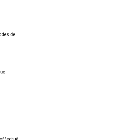
hodes de
que
 effectué