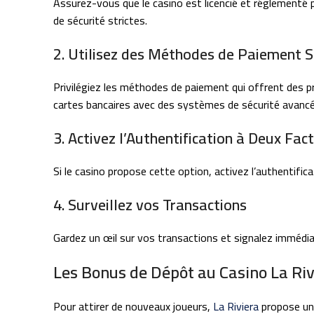
Assurez-vous que le casino est licencié et réglementé p
de sécurité strictes.
2. Utilisez des Méthodes de Paiement S
Privilégiez les méthodes de paiement qui offrent des p
cartes bancaires avec des systèmes de sécurité avancé
3. Activez l’Authentification à Deux Fac
Si le casino propose cette option, activez l’authentific
4. Surveillez vos Transactions
Gardez un œil sur vos transactions et signalez immédia
Les Bonus de Dépôt au Casino La Riv
Pour attirer de nouveaux joueurs,
La Riviera
propose une