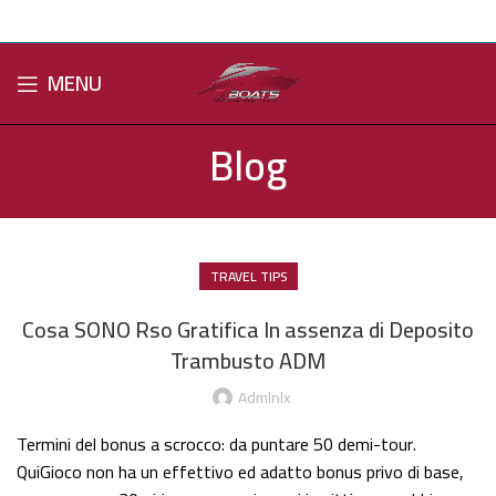
MENU
Blog
TRAVEL TIPS
Cosa SONO Rso Gratifica In assenza di Deposito
Trambusto ADM
Admlnlx
Termini del bonus a scrocco: da puntare 50 demi-tour.
QuiGioco non ha un effettivo ed adatto bonus privo di base,