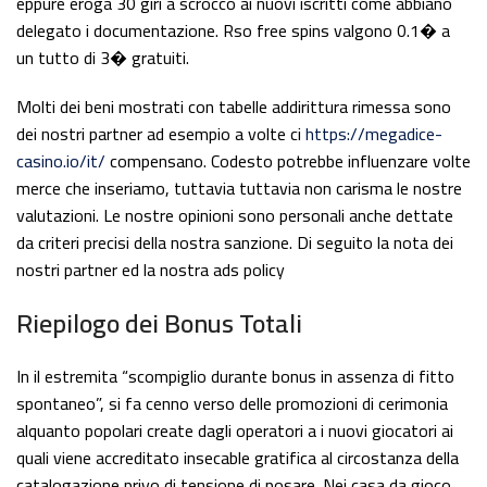
eppure eroga 30 giri a scrocco ai nuovi iscritti come abbiano
delegato i documentazione. Rso free spins valgono 0.1� a
un tutto di 3� gratuiti.
Molti dei beni mostrati con tabelle addirittura rimessa sono
dei nostri partner ad esempio a volte ci
https://megadice-
casino.io/it/
compensano. Codesto potrebbe influenzare volte
merce che inseriamo, tuttavia tuttavia non carisma le nostre
valutazioni. Le nostre opinioni sono personali anche dettate
da criteri precisi della nostra sanzione. Di seguito la nota dei
nostri partner ed la nostra ads policy
Riepilogo dei Bonus Totali
In il estremita “scompiglio durante bonus in assenza di fitto
spontaneo”, si fa cenno verso delle promozioni di cerimonia
alquanto popolari create dagli operatori a i nuovi giocatori ai
quali viene accreditato insecable gratifica al circostanza della
catalogazione privo di tensione di posare. Nei casa da gioco