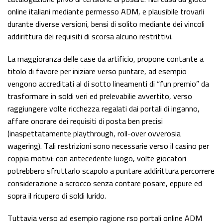
online italiani mediante permesso ADM, e plausibile trovarli
durante diverse versioni, bensi di solito mediante dei vincoli
addirittura dei requisiti di scorsa alcuno restrittivi.
La maggioranza delle case da artificio, propone contante a
titolo di favore per iniziare verso puntare, ad esempio
vengono accreditati al di sotto lineamenti di “fun premio” da
trasformare in soldi veri ed prelevabilie avvertito, verso
raggiungere volte ricchezza regalati dai portali di inganno,
affare onorare dei requisiti di posta ben precisi
(inaspettatamente playthrough, roll-over ovverosia
wagering). Tali restrizioni sono necessarie verso il casino per
coppia motivi: con antecedente luogo, volte giocatori
potrebbero sfruttarlo scapolo a puntare addirittura percorrere
considerazione a scrocco senza contare posare, eppure ed
sopra il ricupero di soldi lurido.
Tuttavia verso ad esempio ragione rso portali online ADM