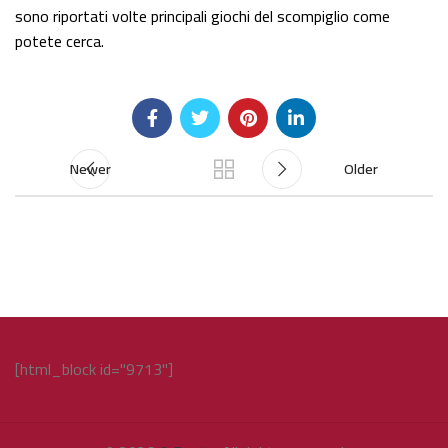
sono riportati volte principali giochi del scompiglio come
potete cerca.
Newer
Older
[html_block id="9713"]