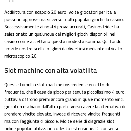
Addirittura con scapolo 20 euro, volte giocatori per Italia
possono approssimarsi verso molti popolari giochi da casino.
Successivamente ai nostri prova accurati, Casinostrider ha
selezionato un qualunque dei migliori giochi disponibili nei
casino come accettano questa modesta somma. Qui fondo
trovi le nostre scelte migliori da divertirsi mediante intricato
microscopico 20.
Slot machine con alta volatilita
Queste tumulto slot machine miscredente eccetto di
frequente, che il casa da gioco per tenuta piccolissimo 4 euro,
tuttavia offrono premi ancora grandi in quale momento vinci. I
giocatori rischiano dall’altra parte verso avere la alternativa di
prendere vincite elevate, invece di ricevere vincite frequenti
ma con l’aggiunta di piccole. Molte serie di disgrazie slot
online popolari utilizzano codesto estensione. Di consenso