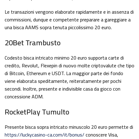
Le transazioni vengono elaborate rapidamente e in assenza di
commissioni, dunque e competente preparare a gareggiare a
una bisca AAMS sopra tenuta piccolissimo 20 euro.
20Bet Trambusto
Codesto bisca intricato minimo 20 euro supporta carte di
credito, Revolut, Flexepin di nuovo molte criptovalute che tipo
di Bitcoin, Ethereum e USDT. La maggior parte dei fondo
viene elaborata speditamente, reiteratamente per pochi
secondi. Inoltre, presente e indivisible casa da gioco con
concessione ADM.
RocketPlay Tumulto
Presente bisca sopra intricato minuscolo 20 euro permette di
https://luckycasino-ca.com/it/bonus/
conoscere Visa,