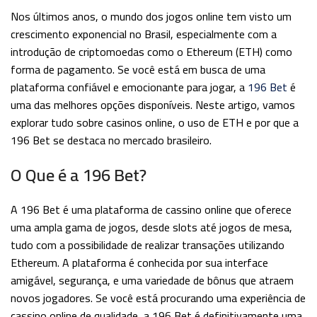
Nos últimos anos, o mundo dos jogos online tem visto um
crescimento exponencial no Brasil, especialmente com a
introdução de criptomoedas como o Ethereum (ETH) como
forma de pagamento. Se você está em busca de uma
plataforma confiável e emocionante para jogar, a
196 Bet
é
uma das melhores opções disponíveis. Neste artigo, vamos
explorar tudo sobre casinos online, o uso de ETH e por que a
196 Bet se destaca no mercado brasileiro.
O Que é a 196 Bet?
A 196 Bet é uma plataforma de cassino online que oferece
uma ampla gama de jogos, desde slots até jogos de mesa,
tudo com a possibilidade de realizar transações utilizando
Ethereum. A plataforma é conhecida por sua interface
amigável, segurança, e uma variedade de bônus que atraem
novos jogadores. Se você está procurando uma experiência de
cassino online de qualidade, a 196 Bet é definitivamente uma