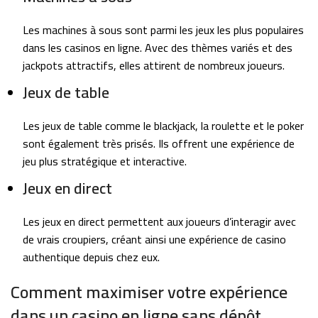
Les machines à sous sont parmi les jeux les plus populaires
dans les casinos en ligne. Avec des thèmes variés et des
jackpots attractifs, elles attirent de nombreux joueurs.
Jeux de table
Les jeux de table comme le blackjack, la roulette et le poker
sont également très prisés. Ils offrent une expérience de
jeu plus stratégique et interactive.
Jeux en direct
Les jeux en direct permettent aux joueurs d’interagir avec
de vrais croupiers, créant ainsi une expérience de casino
authentique depuis chez eux.
Comment maximiser votre expérience
dans un casino en ligne sans dépôt