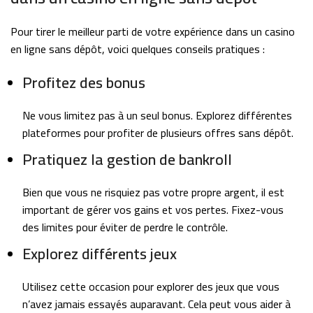
Pour tirer le meilleur parti de votre expérience dans un casino
en ligne sans dépôt, voici quelques conseils pratiques :
Profitez des bonus
Ne vous limitez pas à un seul bonus. Explorez différentes
plateformes pour profiter de plusieurs offres sans dépôt.
Pratiquez la gestion de bankroll
Bien que vous ne risquiez pas votre propre argent, il est
important de gérer vos gains et vos pertes. Fixez-vous
des limites pour éviter de perdre le contrôle.
Explorez différents jeux
Utilisez cette occasion pour explorer des jeux que vous
n’avez jamais essayés auparavant. Cela peut vous aider à