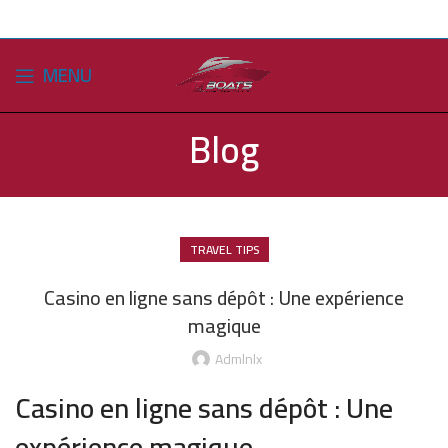
MENU
Blog
TRAVEL TIPS
Casino en ligne sans dépôt : Une expérience
magique
Admlnlx
Casino en ligne sans dépôt : Une
expérience magique