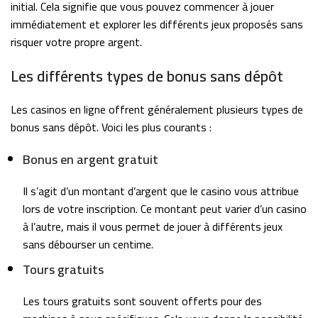
initial. Cela signifie que vous pouvez commencer à jouer
immédiatement et explorer les différents jeux proposés sans
risquer votre propre argent.
Les différents types de bonus sans dépôt
Les casinos en ligne offrent généralement plusieurs types de
bonus sans dépôt. Voici les plus courants :
Bonus en argent gratuit
Il s’agit d’un montant d’argent que le casino vous attribue
lors de votre inscription. Ce montant peut varier d’un casino
à l’autre, mais il vous permet de jouer à différents jeux
sans débourser un centime.
Tours gratuits
Les tours gratuits sont souvent offerts pour des