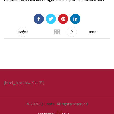
Newer
Older
[html_block id="9713"]
© 2026
Q Boats
. All rights reserved