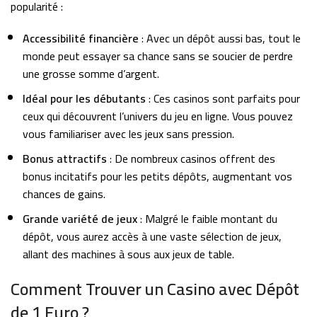
popularité :
Accessibilité financière
: Avec un dépôt aussi bas, tout le
monde peut essayer sa chance sans se soucier de perdre
une grosse somme d’argent.
Idéal pour les débutants
: Ces casinos sont parfaits pour
ceux qui découvrent l’univers du jeu en ligne. Vous pouvez
vous familiariser avec les jeux sans pression.
Bonus attractifs
: De nombreux casinos offrent des
bonus incitatifs pour les petits dépôts, augmentant vos
chances de gains.
Grande variété de jeux
: Malgré le faible montant du
dépôt, vous aurez accès à une vaste sélection de jeux,
allant des machines à sous aux jeux de table.
Comment Trouver un Casino avec Dépôt
de 1 Euro ?