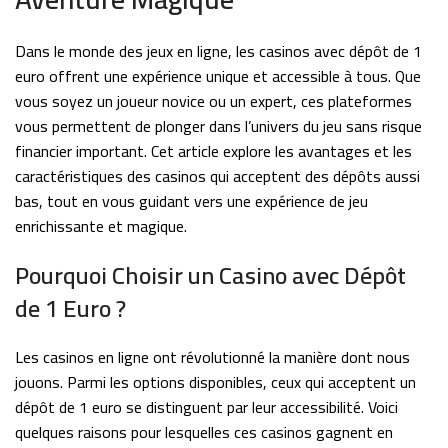
Dans le monde des jeux en ligne, les casinos avec dépôt de 1
euro offrent une expérience unique et accessible à tous. Que
vous soyez un joueur novice ou un expert, ces plateformes
vous permettent de plonger dans l’univers du jeu sans risque
financier important. Cet article explore les avantages et les
caractéristiques des casinos qui acceptent des dépôts aussi
bas, tout en vous guidant vers une expérience de jeu
enrichissante et magique.
Pourquoi Choisir un Casino avec Dépôt
de 1 Euro ?
Les casinos en ligne ont révolutionné la manière dont nous
jouons. Parmi les options disponibles, ceux qui acceptent un
dépôt de 1 euro se distinguent par leur accessibilité. Voici
quelques raisons pour lesquelles ces casinos gagnent en