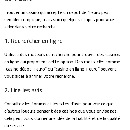
Trouver un casino qui accepte un dépôt de 1 euro peut
sembler compliqué, mais voici quelques étapes pour vous
aider dans votre recherche :
1. Rechercher en ligne
Utilisez des moteurs de recherche pour trouver des casinos
en ligne qui proposent cette option. Des mots-clés comme
“casino dépôt 1 euro” ou “casino en ligne 1 euro” peuvent
vous aider à affiner votre recherche.
2. Lire les avis
Consultez les forums et les sites d’avis pour voir ce que
d’autres joueurs pensent des casinos que vous envisagez.
Cela peut vous donner une idée de la fiabilité et de la qualité
du service.