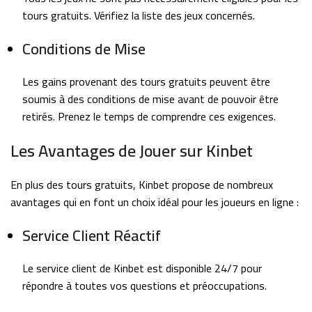
tours gratuits. Vérifiez la liste des jeux concernés.
Conditions de Mise
Les gains provenant des tours gratuits peuvent être
soumis à des conditions de mise avant de pouvoir être
retirés. Prenez le temps de comprendre ces exigences.
Les Avantages de Jouer sur Kinbet
En plus des tours gratuits, Kinbet propose de nombreux
avantages qui en font un choix idéal pour les joueurs en ligne :
Service Client Réactif
Le service client de Kinbet est disponible 24/7 pour
répondre à toutes vos questions et préoccupations.