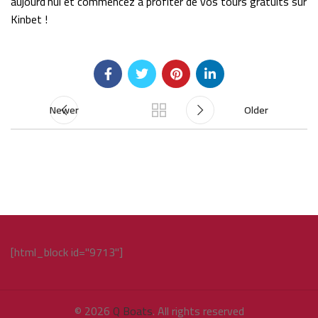
aujourd’hui et commencez à profiter de vos tours gratuits sur
Kinbet !
Newer
Older
[html_block id="9713"]
© 2026
Q Boats
. All rights reserved