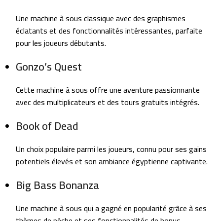
Une machine à sous classique avec des graphismes
éclatants et des fonctionnalités intéressantes, parfaite
pour les joueurs débutants.
Gonzo’s Quest
Cette machine à sous offre une aventure passionnante
avec des multiplicateurs et des tours gratuits intégrés.
Book of Dead
Un choix populaire parmi les joueurs, connu pour ses gains
potentiels élevés et son ambiance égyptienne captivante.
Big Bass Bonanza
Une machine à sous qui a gagné en popularité grâce à ses
thèmes de pêche et ses fonctionnalités de bonus