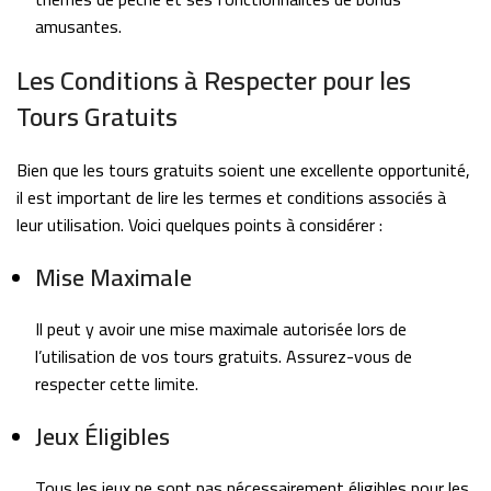
amusantes.
Les Conditions à Respecter pour les
Tours Gratuits
Bien que les tours gratuits soient une excellente opportunité,
il est important de lire les termes et conditions associés à
leur utilisation. Voici quelques points à considérer :
Mise Maximale
Il peut y avoir une mise maximale autorisée lors de
l’utilisation de vos tours gratuits. Assurez-vous de
respecter cette limite.
Jeux Éligibles
Tous les jeux ne sont pas nécessairement éligibles pour les