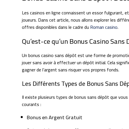
Les casinos en ligne connaissent un essor fulgurant, e
joueurs. Dans cet article, nous allons explorer les dif
offres disponibles dans le cadre du
Roman casino
.
Qu’est-ce qu’un Bonus Casino Sans 
Un bonus casino sans dépôt est une forme de promotion
jouer sans avoir à effectuer un dépôt initial. Cela sign
gagner de l’argent sans risquer vos propres fonds.
Les Différents Types de Bonus Sans Dé
Il existe plusieurs types de bonus sans dépôt que vous p
courants :
Bonus en Argent Gratuit