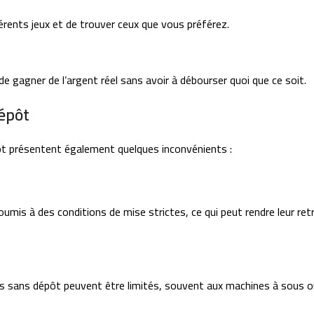
rents jeux et de trouver ceux que vous préférez.
 gagner de l’argent réel sans avoir à débourser quoi que ce soit.
épôt
t présentent également quelques inconvénients :
mis à des conditions de mise strictes, ce qui peut rendre leur retr
nus sans dépôt peuvent être limités, souvent aux machines à sous o