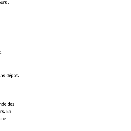
urs :
t.
ans dépôt.
onde des
rs. En
’une