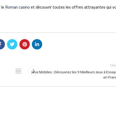
r le
Roman casino
et découvrir toutes les offres attrayantes qui v
Old
e
Jeux Mobiles : Découvrez les 9 Meilleurs Jeux à Essay
en Fran