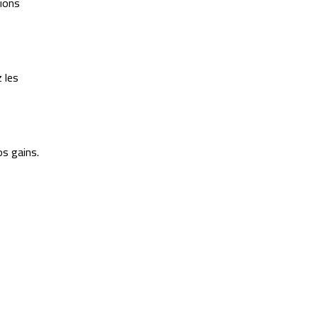
tions
 les
os gains.