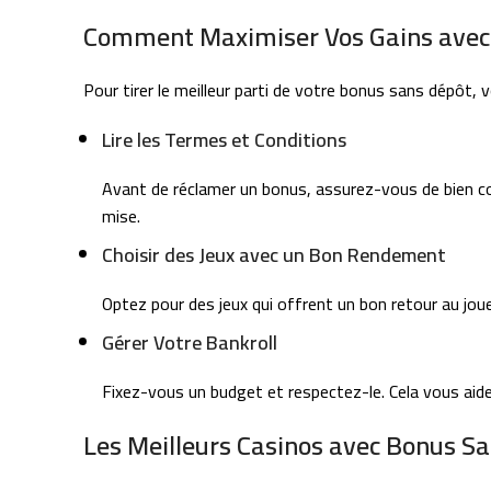
Comment Maximiser Vos Gains avec
Pour tirer le meilleur parti de votre bonus sans dépôt, v
Lire les Termes et Conditions
Avant de réclamer un bonus, assurez-vous de bien c
mise.
Choisir des Jeux avec un Bon Rendement
Optez pour des jeux qui offrent un bon retour au jou
Gérer Votre Bankroll
Fixez-vous un budget et respectez-le. Cela vous aide
Les Meilleurs Casinos avec Bonus S