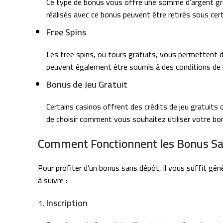
Ce type de bonus vous offre une somme d’argent grat
réalisés avec ce bonus peuvent être retirés sous cer
Free Spins
Les free spins, ou tours gratuits, vous permettent d
peuvent également être soumis à des conditions de 
Bonus de Jeu Gratuit
Certains casinos offrent des crédits de jeu gratuits q
de choisir comment vous souhaitez utiliser votre bo
Comment Fonctionnent les Bonus Sa
Pour profiter d’un bonus sans dépôt, il vous suffit gén
à suivre :
Inscription