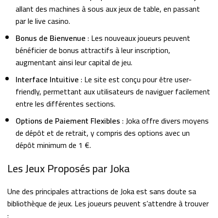
allant des machines à sous aux jeux de table, en passant
par le live casino.
Bonus de Bienvenue
: Les nouveaux joueurs peuvent
bénéficier de bonus attractifs à leur inscription,
augmentant ainsi leur capital de jeu.
Interface Intuitive
: Le site est conçu pour être user-
friendly, permettant aux utilisateurs de naviguer facilement
entre les différentes sections.
Options de Paiement Flexibles
: Joka offre divers moyens
de dépôt et de retrait, y compris des options avec un
dépôt minimum de 1 €.
Les Jeux Proposés par Joka
Une des principales attractions de Joka est sans doute sa
bibliothèque de jeux. Les joueurs peuvent s’attendre à trouver
: