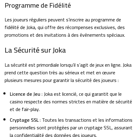
Programme de Fidélité
Les joueurs réguliers peuvent s’inscrire au programme de
fidélité de Joka, qui offre des récompenses exclusives, des
promotions et des invitations à des événements spéciaux.
La Sécurité sur Joka
La sécurité est primordiale lorsqu’il s’agit de jeux en ligne. Joka
prend cette question très au sérieux et met en œuvre
plusieurs mesures pour garantir la sécurité des joueurs :
Licence de Jeu
: Joka est licencié, ce qui garantit que le
casino respecte des normes strictes en matière de sécurité
et de fair-play.
Cryptage SSL
: Toutes les transactions et les informations
personnelles sont protégées par un cryptage SSL, assurant
la confidentialité des données des joueurs.