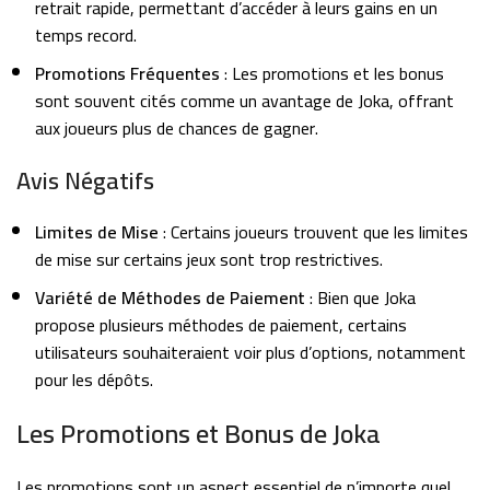
retrait rapide, permettant d’accéder à leurs gains en un
temps record.
Promotions Fréquentes
: Les promotions et les bonus
sont souvent cités comme un avantage de Joka, offrant
aux joueurs plus de chances de gagner.
Avis Négatifs
Limites de Mise
: Certains joueurs trouvent que les limites
de mise sur certains jeux sont trop restrictives.
Variété de Méthodes de Paiement
: Bien que Joka
propose plusieurs méthodes de paiement, certains
utilisateurs souhaiteraient voir plus d’options, notamment
pour les dépôts.
Les Promotions et Bonus de Joka
Les promotions sont un aspect essentiel de n’importe quel