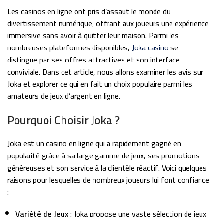
Les casinos en ligne ont pris d’assaut le monde du
divertissement numérique, offrant aux joueurs une expérience
immersive sans avoir à quitter leur maison. Parmi les
nombreuses plateformes disponibles,
Joka casino
se
distingue par ses offres attractives et son interface
conviviale. Dans cet article, nous allons examiner les avis sur
Joka et explorer ce qui en fait un choix populaire parmi les
amateurs de jeux d’argent en ligne.
Pourquoi Choisir Joka ?
Joka est un casino en ligne qui a rapidement gagné en
popularité grâce à sa large gamme de jeux, ses promotions
généreuses et son service à la clientèle réactif. Voici quelques
raisons pour lesquelles de nombreux joueurs lui font confiance
:
Variété de Jeux
: Joka propose une vaste sélection de jeux