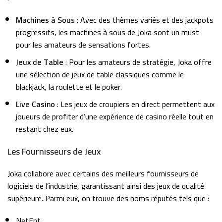
Machines à Sous
: Avec des thèmes variés et des jackpots
progressifs, les machines à sous de Joka sont un must
pour les amateurs de sensations fortes.
Jeux de Table
: Pour les amateurs de stratégie, Joka offre
une sélection de jeux de table classiques comme le
blackjack, la roulette et le poker.
Live Casino
: Les jeux de croupiers en direct permettent aux
joueurs de profiter d’une expérience de casino réelle tout en
restant chez eux.
Les Fournisseurs de Jeux
Joka collabore avec certains des meilleurs fournisseurs de
logiciels de l’industrie, garantissant ainsi des jeux de qualité
supérieure. Parmi eux, on trouve des noms réputés tels que :
NetEnt